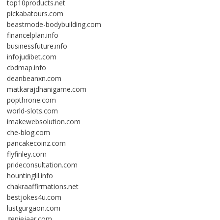
top10products.net
pickabatours.com
beastmode-bodybuilding.com
financelplan.info
businessfuture.info
infojudibet.com
cbdmap.info
deanbeanxn.com
matkarajdhanigame.com
popthrone.com
world-slots.com
imakewebsolution.com
che-blog.com
pancakecoinz.com
flyfinley.com
prideconsultation.com
hountinglil.info
chakraaffirmations.net
bestjokes4u.com
lustgurgaon.com
geniejaar.com