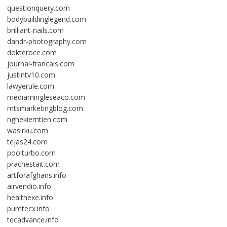
questionquery.com
bodybuildinglegend.com
brilliant-nails.com
dandr-photography.com
dokteroce.com
journal-francais.com
justintv10.com
lawyerule.com
mediamingleseaco.com
mtsmarketingblog.com
nghekiemtien.com
wasirku.com
tejas24.com
poolturbo.com
prachestait.com
artforafghans.info
airvendio.info
healthexe.info
puretecx.info
tecadvance.info