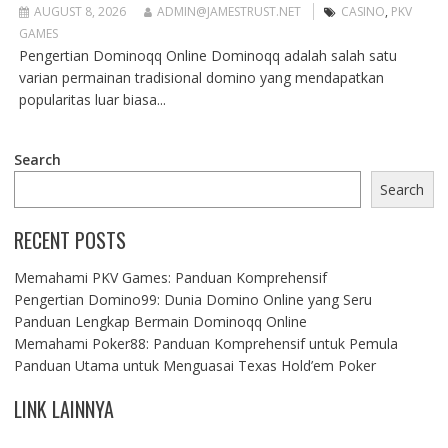
AUGUST 8, 2026
ADMIN@JAMESTRUST.NET
CASINO
,
PKV
GAMES
Pengertian Dominoqq Online Dominoqq adalah salah satu
varian permainan tradisional domino yang mendapatkan
popularitas luar biasa...
Search
Search
RECENT POSTS
Memahami PKV Games: Panduan Komprehensif
Pengertian Domino99: Dunia Domino Online yang Seru
Panduan Lengkap Bermain Dominoqq Online
Memahami Poker88: Panduan Komprehensif untuk Pemula
Panduan Utama untuk Menguasai Texas Hold’em Poker
LINK LAINNYA