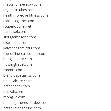
matkanumbernow.com
myjobcirculars.com
healthmoreoverfitness.com
topslotxgames.com
routerloggnet.net
dantella6.com
slotsgamesone.com
hispinzone.com
kalyanbazarnights.com
top-online-casino-usa.com
honghuidoor.com
flowingtravel.com
nineniki.com
brandiospecialists.com
medicalcare7.com
adtennaball.com
nabzah.com
mongive.com
matkagameresultsview.com
getsolutionsonline.com