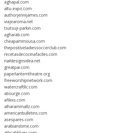
aghapal.com
altu-expo.com
authorjennijames.com
viajearoma.net
tsutsuji-parkin.com
agharab.com
cheapammousa.com
thepositiveladiessoccerclub.com
recetasdecocinafaciles.com
naildesignsidea.net
greatpai.com
paperlanterntheatre.org
freeworshipnetwork.com
watercraftllc.com
abourge.com
afiliixs.com
alharammallz.com
americanbulletins.com
asespares.com
arabianstime.com
atticabblues.com