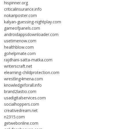
hispinner.org
criticalinsurance.info
nokariposter.com
kalyan-guessing-nightplay.com
gameofpanels.com
androidappsdownloader.com
usetimenow.com
healthblow.com
gohelpmate.com
rajdhani-satta-matka.com
writerscraft.net
elearning-childprotection.com
wrestling4mena.com
knowledgeforall.info
brand2lastio.com
usadigitalservices.com
socialhoppers.com
creativedream.net
n2315.com
getwebonline.com