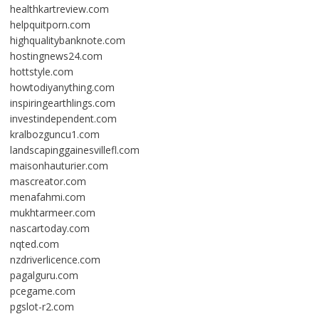
healthkartreview.com
helpquitporn.com
highqualitybanknote.com
hostingnews24.com
hottstyle.com
howtodiyanything.com
inspiringearthlings.com
investindependent.com
kralbozguncu1.com
landscapinggainesvillefl.com
maisonhauturier.com
mascreator.com
menafahmi.com
mukhtarmeer.com
nascartoday.com
nqted.com
nzdriverlicence.com
pagalguru.com
pcegame.com
pgslot-r2.com