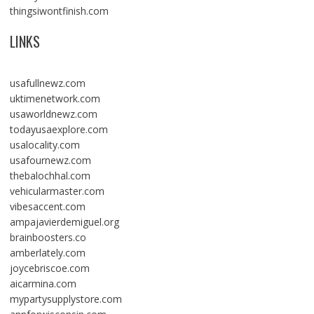
thingsiwontfinish.com
LINKS
usafullnewz.com
uktimenetwork.com
usaworldnewz.com
todayusaexplore.com
usalocality.com
usafournewz.com
thebalochhal.com
vehicularmaster.com
vibesaccent.com
ampajavierdemiguel.org
brainboosters.co
amberlately.com
joycebriscoe.com
aicarmina.com
mypartysupplystore.com