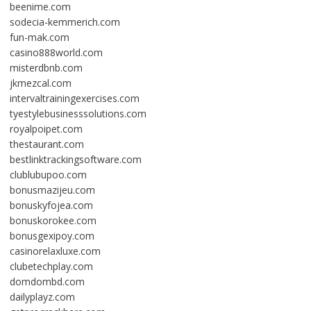
beenime.com
sodecia-kemmerich.com
fun-mak.com
casino888world.com
misterdbnb.com
jkmezcal.com
intervaltrainingexercises.com
tyestylebusinesssolutions.com
royalpoipet.com
thestaurant.com
bestlinktrackingsoftware.com
clublubupoo.com
bonusmazijeu.com
bonuskyfojea.com
bonuskorokee.com
bonusgexipoy.com
casinorelaxluxe.com
clubetechplay.com
domdombd.com
dailyplayz.com