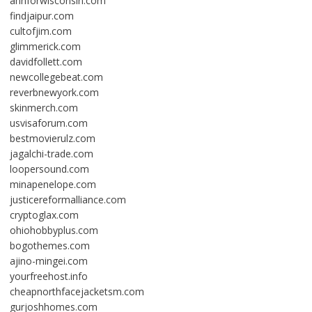
annforwisconsin.com
findjaipur.com
cultofjim.com
glimmerick.com
davidfollett.com
newcollegebeat.com
reverbnewyork.com
skinmerch.com
usvisaforum.com
bestmovierulz.com
jagalchi-trade.com
loopersound.com
minapenelope.com
justicereformalliance.com
cryptoglax.com
ohiohobbyplus.com
bogothemes.com
ajino-mingei.com
yourfreehost.info
cheapnorthfacejacketsm.com
gurjoshhomes.com