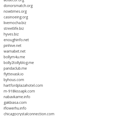
donorsmatch.org
nowtimes.org
casinoeing.org
livemocha.biz
streetlife.biz
hyves.biz
enoughinfo.net
pinhive.net
warnabet.net
bollym4u.me
bolly2tollyblog.me
pandaclub.me
flyttevask.io
byhous.com
hartfordplazahotel.com
m-918kissapk.com
nabavkame.info
gakbiasa.com
iflowerhu.info
chicagocrystalconnection.com