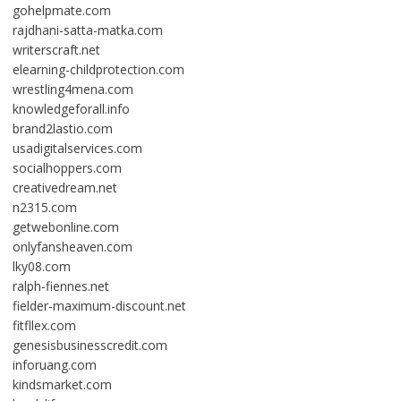
gohelpmate.com
rajdhani-satta-matka.com
writerscraft.net
elearning-childprotection.com
wrestling4mena.com
knowledgeforall.info
brand2lastio.com
usadigitalservices.com
socialhoppers.com
creativedream.net
n2315.com
getwebonline.com
onlyfansheaven.com
lky08.com
ralph-fiennes.net
fielder-maximum-discount.net
fitfllex.com
genesisbusinesscredit.com
inforuang.com
kindsmarket.com