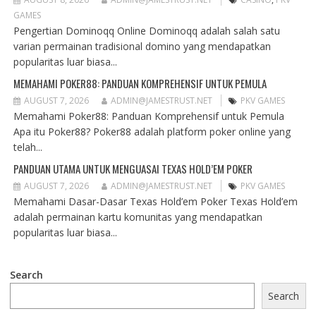
GAMES
Pengertian Dominoqq Online Dominoqq adalah salah satu
varian permainan tradisional domino yang mendapatkan
popularitas luar biasa...
MEMAHAMI POKER88: PANDUAN KOMPREHENSIF UNTUK PEMULA
AUGUST 7, 2026
ADMIN@JAMESTRUST.NET
PKV GAMES
Memahami Poker88: Panduan Komprehensif untuk Pemula
Apa itu Poker88? Poker88 adalah platform poker online yang
telah...
PANDUAN UTAMA UNTUK MENGUASAI TEXAS HOLD’EM POKER
AUGUST 7, 2026
ADMIN@JAMESTRUST.NET
PKV GAMES
Memahami Dasar-Dasar Texas Hold’em Poker Texas Hold’em
adalah permainan kartu komunitas yang mendapatkan
popularitas luar biasa...
Search
Search