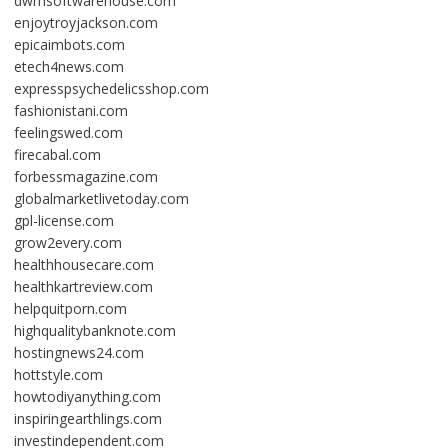
dwmsoftwarehouse.com
enjoytroyjackson.com
epicaimbots.com
etech4news.com
expresspsychedelicsshop.com
fashionistani.com
feelingswed.com
firecabal.com
forbessmagazine.com
globalmarketlivetoday.com
gpl-license.com
grow2every.com
healthhousecare.com
healthkartreview.com
helpquitporn.com
highqualitybanknote.com
hostingnews24.com
hottstyle.com
howtodiyanything.com
inspiringearthlings.com
investindependent.com