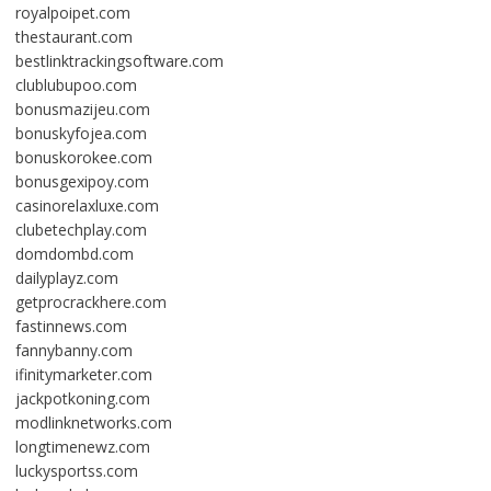
royalpoipet.com
thestaurant.com
bestlinktrackingsoftware.com
clublubupoo.com
bonusmazijeu.com
bonuskyfojea.com
bonuskorokee.com
bonusgexipoy.com
casinorelaxluxe.com
clubetechplay.com
domdombd.com
dailyplayz.com
getprocrackhere.com
fastinnews.com
fannybanny.com
ifinitymarketer.com
jackpotkoning.com
modlinknetworks.com
longtimenewz.com
luckysportss.com