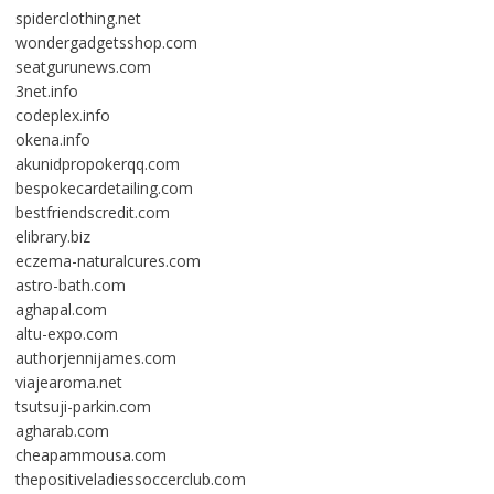
spiderclothing.net
wondergadgetsshop.com
seatgurunews.com
3net.info
codeplex.info
okena.info
akunidpropokerqq.com
bespokecardetailing.com
bestfriendscredit.com
elibrary.biz
eczema-naturalcures.com
astro-bath.com
aghapal.com
altu-expo.com
authorjennijames.com
viajearoma.net
tsutsuji-parkin.com
agharab.com
cheapammousa.com
thepositiveladiessoccerclub.com