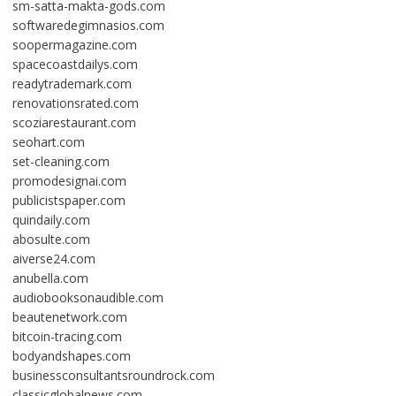
sm-satta-makta-gods.com
softwaredegimnasios.com
soopermagazine.com
spacecoastdailys.com
readytrademark.com
renovationsrated.com
scoziarestaurant.com
seohart.com
set-cleaning.com
promodesignai.com
publicistspaper.com
quindaily.com
abosulte.com
aiverse24.com
anubella.com
audiobooksonaudible.com
beautenetwork.com
bitcoin-tracing.com
bodyandshapes.com
businessconsultantsroundrock.com
classicglobalnews.com