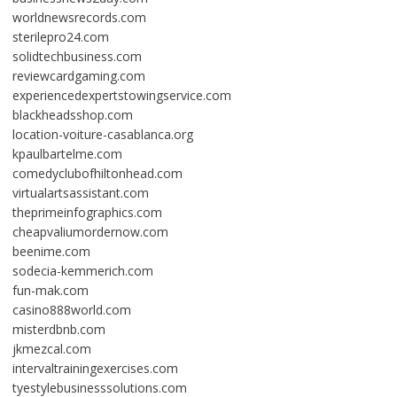
worldnewsrecords.com
sterilepro24.com
solidtechbusiness.com
reviewcardgaming.com
experiencedexpertstowingservice.com
blackheadsshop.com
location-voiture-casablanca.org
kpaulbartelme.com
comedyclubofhiltonhead.com
virtualartsassistant.com
theprimeinfographics.com
cheapvaliumordernow.com
beenime.com
sodecia-kemmerich.com
fun-mak.com
casino888world.com
misterdbnb.com
jkmezcal.com
intervaltrainingexercises.com
tyestylebusinesssolutions.com