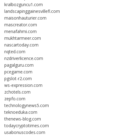
kralbozguncu1.com
landscapinggainesvillefl.com
maisonhauturier.com
mascreator.com
menafahmi.com
mukhtarmeer.com
nascartoday.com
nqted.com
nzdriverlicence.com
pagalguru.com
pcegame.com
pgslot-r2.com
ws-expression.com
zchotels.com
zepfo.com
technologynews5.com
teknoeduka.com
thenews-blog.com
todaycryptotimes.com
usabonuscodes.com