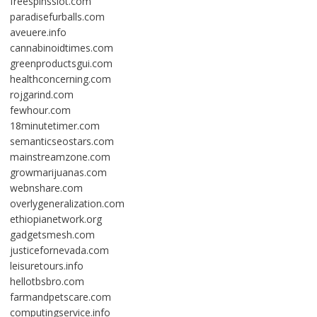
freespinsslot.com
paradisefurballs.com
aveuere.info
cannabinoidtimes.com
greenproductsgui.com
healthconcerning.com
rojgarind.com
fewhour.com
18minutetimer.com
semanticseostars.com
mainstreamzone.com
growmarijuanas.com
webnshare.com
overlygeneralization.com
ethiopianetwork.org
gadgetsmesh.com
justicefornevada.com
leisuretours.info
hellotbsbro.com
farmandpetscare.com
computingservice.info