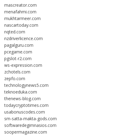
mascreator.com
menafahmi.com
mukhtarmeer.com
nascartoday.com
nqted.com
nzdriverlicence.com
pagalguru.com
pcegame.com
pgslot-r2.com
ws-expression.com
zchotels.com
zepfo.com
technologynews5.com
teknoeduka.com
thenews-blog.com
todaycryptotimes.com
usabonuscodes.com
sm-satta-makta-gods.com
softwaredegimnasios.com
soopermagazine.com