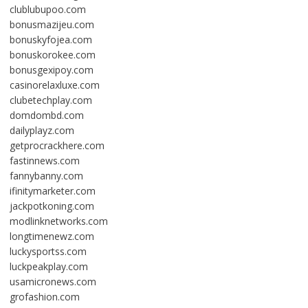
clublubupoo.com
bonusmazijeu.com
bonuskyfojea.com
bonuskorokee.com
bonusgexipoy.com
casinorelaxluxe.com
clubetechplay.com
domdombd.com
dailyplayz.com
getprocrackhere.com
fastinnews.com
fannybanny.com
ifinitymarketer.com
jackpotkoning.com
modlinknetworks.com
longtimenewz.com
luckysportss.com
luckpeakplay.com
usamicronews.com
grofashion.com