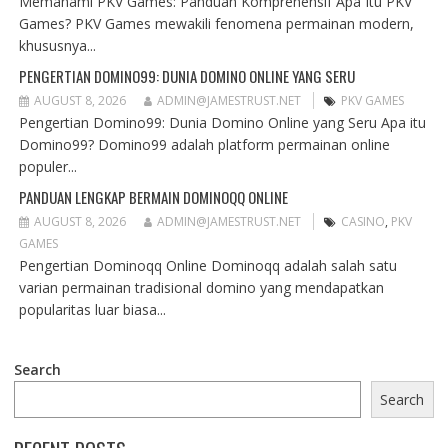
Memahami PKV Games: Panduan Komprehensif Apa Itu PKV
Games? PKV Games mewakili fenomena permainan modern,
khususnya...
PENGERTIAN DOMINO99: DUNIA DOMINO ONLINE YANG SERU
AUGUST 8, 2026
ADMIN@JAMESTRUST.NET
PKV GAMES
Pengertian Domino99: Dunia Domino Online yang Seru Apa itu
Domino99? Domino99 adalah platform permainan online
populer...
PANDUAN LENGKAP BERMAIN DOMINOQQ ONLINE
AUGUST 8, 2026
ADMIN@JAMESTRUST.NET
CASINO
,
PKV
GAMES
Pengertian Dominoqq Online Dominoqq adalah salah satu
varian permainan tradisional domino yang mendapatkan
popularitas luar biasa...
Search
Search