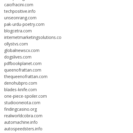
caiofracini.com
techpositive.info
unseonrang.com
pak-urdu-poetry.com
blogcetra.com
internetmarketingsolutions.co
ollystvs.com
globalnewscx.com
dogslives.com
pdfbookplanet.com
queenofrattan.com
thequeenofrattan.com
denohubpro.com
blades-knife.com
one-piece-spoiler.com
studiooneiota.com
findingcasino.org
realworldcobra.com
automachine.info
autospeedsters.info