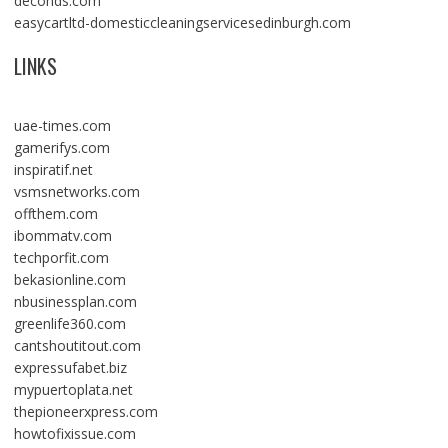
deconds.com
easycartltd-domesticcleaningservicesedinburgh.com
LINKS
uae-times.com
gamerifys.com
inspiratif.net
vsmsnetworks.com
offthem.com
ibommatv.com
techporfit.com
bekasionline.com
nbusinessplan.com
greenlife360.com
cantshoutitout.com
expressufabet.biz
mypuertoplata.net
thepioneerxpress.com
howtofixissue.com