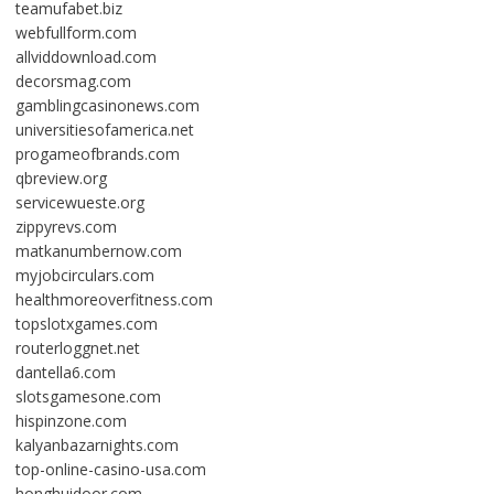
teamufabet.biz
webfullform.com
allviddownload.com
decorsmag.com
gamblingcasinonews.com
universitiesofamerica.net
progameofbrands.com
qbreview.org
servicewueste.org
zippyrevs.com
matkanumbernow.com
myjobcirculars.com
healthmoreoverfitness.com
topslotxgames.com
routerloggnet.net
dantella6.com
slotsgamesone.com
hispinzone.com
kalyanbazarnights.com
top-online-casino-usa.com
honghuidoor.com