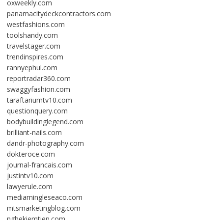
oxweekly.com
panamacitydeckcontractors.com
westfashions.com
toolshandy.com
travelstager.com
trendinspires.com
rannyephul.com
reportradar360.com
swaggyfashion.com
taraftariumtv10.com
questionquery.com
bodybuildinglegend.com
brilliant-nails.com
dandr-photography.com
dokteroce.com
journal-francais.com
justintv10.com
lawyerule.com
mediamingleseaco.com
mtsmarketingblog.com
nghekiemtien.com