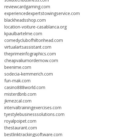
reviewcardgaming.com
experiencedexpertstowingservice.com
blackheadsshop.com
location-voiture-casablanca.org
kpaulbartelme.com
comedyclubofhiltonhead.com
virtualartsassistant.com
theprimeinfographics.com
cheapvaliumordernow.com
beenime.com
sodecia-kemmerich.com
fun-mak.com
casino888world.com
misterdbnb.com
jkmezcal.com
intervaltrainingexercises.com
tyestylebusinesssolutions.com
royalpoipet.com
thestaurant.com
bestlinktrackingsoftware.com