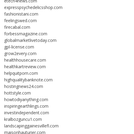
etech4news.com
expresspsychedelicsshop.com
fashionistani.com
feelingswed.com
firecabal.com
forbessmagazine.com
globalmarketlivetoday.com
gpl-license.com
grow2every.com
healthhousecare.com
healthkartreview.com
helpquitporn.com
highqualitybanknote.com
hostingnews24.com
hottstyle.com
howtodiyanything.com
inspiringearthlings.com
investindependent.com
kralbozguncu1.com
landscapinggainesvillefl.com
maisonhauturier.com