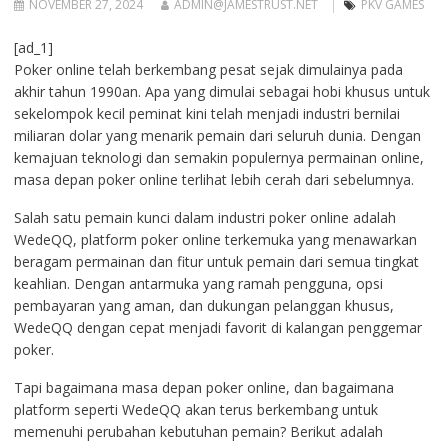
NOVEMBER 27, 2024
ADMIN@JAMESTRUST.NET
PKV GAMES
[ad_1]
Poker online telah berkembang pesat sejak dimulainya pada
akhir tahun 1990an. Apa yang dimulai sebagai hobi khusus untuk
sekelompok kecil peminat kini telah menjadi industri bernilai
miliaran dolar yang menarik pemain dari seluruh dunia. Dengan
kemajuan teknologi dan semakin populernya permainan online,
masa depan poker online terlihat lebih cerah dari sebelumnya.
Salah satu pemain kunci dalam industri poker online adalah
WedeQQ, platform poker online terkemuka yang menawarkan
beragam permainan dan fitur untuk pemain dari semua tingkat
keahlian. Dengan antarmuka yang ramah pengguna, opsi
pembayaran yang aman, dan dukungan pelanggan khusus,
WedeQQ dengan cepat menjadi favorit di kalangan penggemar
poker.
Tapi bagaimana masa depan poker online, dan bagaimana
platform seperti WedeQQ akan terus berkembang untuk
memenuhi perubahan kebutuhan pemain? Berikut adalah