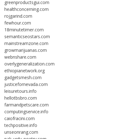
greenproductsgui.com
healthconcerning.com
rojgarind.com
fewhour.com
18minutetimer.com
semanticseostars.com
mainstreamzone.com
growmarijuanas.com
webnshare.com
overlygeneralization.com
ethiopianetwork.org
gadgetsmesh.com
justicefornevada.com
leisuretours.info
hellotbsbro.com
farmandpetscare.com
computingservice.info
caiofracini.com
techpositive.info
unseonrang.com
pak-urdu-poetry.com