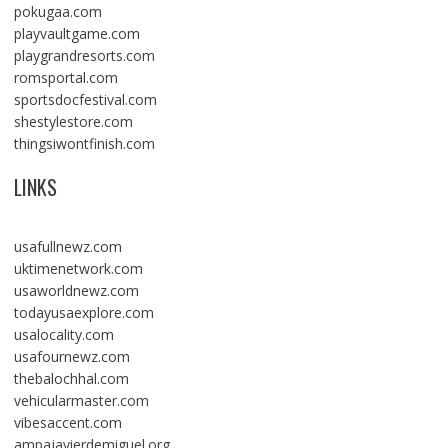
pokugaa.com
playvaultgame.com
playgrandresorts.com
romsportal.com
sportsdocfestival.com
shestylestore.com
thingsiwontfinish.com
LINKS
usafullnewz.com
uktimenetwork.com
usaworldnewz.com
todayusaexplore.com
usalocality.com
usafournewz.com
thebalochhal.com
vehicularmaster.com
vibesaccent.com
ampajavierdemiguel.org