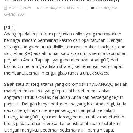
MAY 17, 2025
ADMIN@JAMESTRUST.NET
CASINO
,
PKV
GAMES
,
SLOT
[ad_1]
Abangqq adalah platform perjudian online yang menawarkan
berbagai macam permainan kasino dan opsi taruhan. Dengan
serangkaian game untuk dipilih, termasuk poker, blackjack, dan
slot, AbangQQ adalah tujuan satu atap untuk semua kebutuhan
perjudian Anda. Tapi apa yang membedakan AbangQQ dari
kasino online lainnya adalah strategi kemenangan yang dapat
membantu pemain mengungkap rahasia untuk sukses.
Salah satu strategi utama yang dipromosikan ABANGQQ adalah
manajemen bankroll yang tepat. Ini berarti menetapkan
anggaran untuk aktivitas perjudian Anda dan berpegang teguh
pada itu. Dengan hanya bertaruh apa yang bisa Anda rugi, Anda
dapat menghindari mengejar kerugian dan jatuh ke dalam
hutang. AbangQQ juga mendorong pemain untuk menetapkan
batas pada taruhan mereka dan beristirahat saat dibutuhkan.
Dengan mengikuti pedoman sederhana ini, pemain dapat