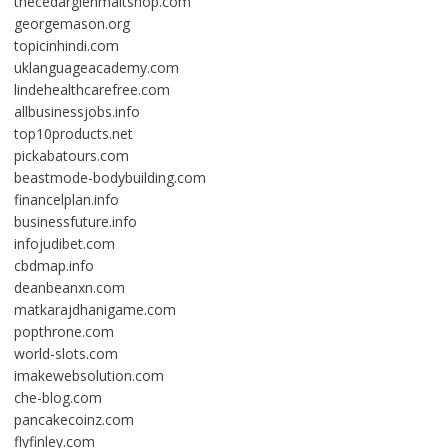
thecedarglenmaltshop.com
georgemason.org
topicinhindi.com
uklanguageacademy.com
lindehealthcarefree.com
allbusinessjobs.info
top10products.net
pickabatours.com
beastmode-bodybuilding.com
financelplan.info
businessfuture.info
infojudibet.com
cbdmap.info
deanbeanxn.com
matkarajdhanigame.com
popthrone.com
world-slots.com
imakewebsolution.com
che-blog.com
pancakecoinz.com
flyfinley.com