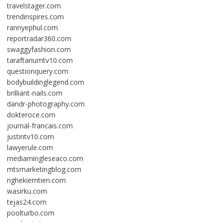
travelstager.com
trendinspires.com
rannyephul.com
reportradar360.com
swaggyfashion.com
taraftariumtv10.com
questionquery.com
bodybuildinglegend.com
brilliant-nails.com
dandr-photography.com
dokteroce.com
journal-francais.com
justintv10.com
lawyerule.com
mediamingleseaco.com
mtsmarketingblog.com
nghekiemtien.com
wasirku.com
tejas24.com
poolturbo.com