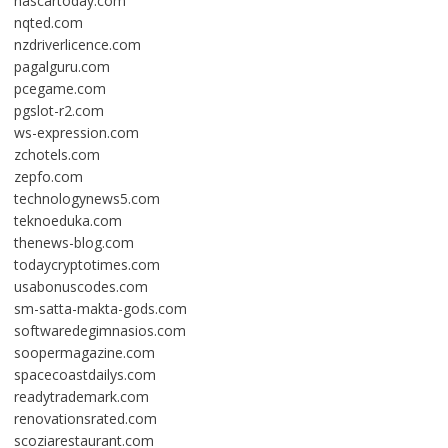
nascartoday.com
nqted.com
nzdriverlicence.com
pagalguru.com
pcegame.com
pgslot-r2.com
ws-expression.com
zchotels.com
zepfo.com
technologynews5.com
teknoeduka.com
thenews-blog.com
todaycryptotimes.com
usabonuscodes.com
sm-satta-makta-gods.com
softwaredegimnasios.com
soopermagazine.com
spacecoastdailys.com
readytrademark.com
renovationsrated.com
scoziarestaurant.com