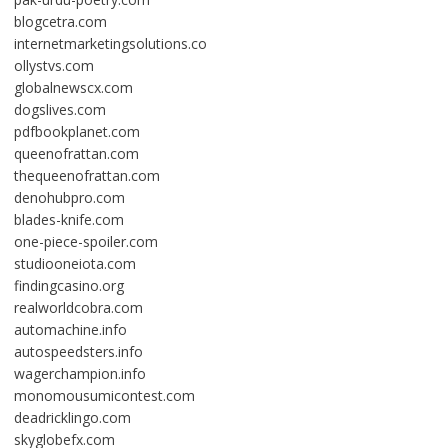
blogcetra.com
internetmarketingsolutions.co
ollystvs.com
globalnewscx.com
dogslives.com
pdfbookplanet.com
queenofrattan.com
thequeenofrattan.com
denohubpro.com
blades-knife.com
one-piece-spoiler.com
studiooneiota.com
findingcasino.org
realworldcobra.com
automachine.info
autospeedsters.info
wagerchampion.info
monomousumicontest.com
deadricklingo.com
skyglobefx.com