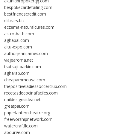
akunidpropokerqq.com
bespokecardetailing.com
bestfriendscredit.com
elibrary.biz
eczema-naturalcures.com
astro-bath.com
aghapal.com
altu-expo.com
authorjennijames.com
viajearoma.net
tsutsuji-parkin.com
agharab.com
cheapammousa.com
thepositiveladiessoccerclub.com
recetasdecocinafaciles.com
naildesignsidea.net
greatpai.com
paperlanterntheatre.org
freeworshipnetwork.com
watercraftllc.com
abourge.com