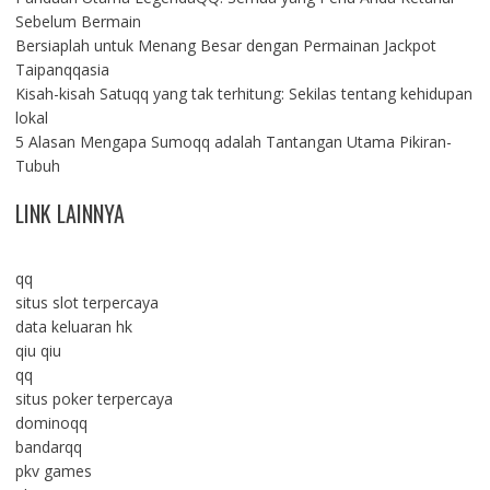
Sebelum Bermain
Bersiaplah untuk Menang Besar dengan Permainan Jackpot
Taipanqqasia
Kisah-kisah Satuqq yang tak terhitung: Sekilas tentang kehidupan
lokal
5 Alasan Mengapa Sumoqq adalah Tantangan Utama Pikiran-
Tubuh
LINK LAINNYA
qq
situs slot terpercaya
data keluaran hk
qiu qiu
qq
situs poker terpercaya
dominoqq
bandarqq
pkv games