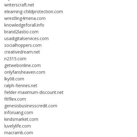
writerscraft.net
elearning-childprotection.com
wrestling4mena.com
knowledgeforall.info
brand2lastio.com
usadigitalservices.com
socialhoppers.com
creativedream.net
n2315.com
getwebonline.com
onlyfansheaven.com
lky08.com
ralph-fiennes.net
fielder-maximum-discount.net
fitfllex.com
genesisbusinesscredit.com
inforuang.com
kindsmarket.com
luvelylife.com
macramb.com