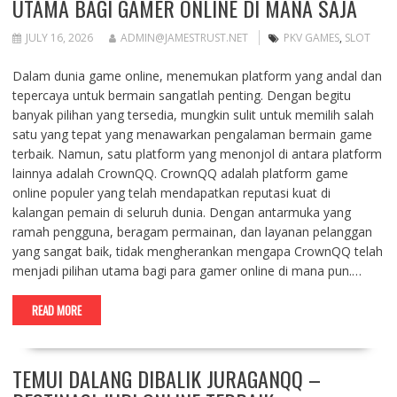
UTAMA BAGI GAMER ONLINE DI MANA SAJA
JULY 16, 2026
ADMIN@JAMESTRUST.NET
PKV GAMES
,
SLOT
Dalam dunia game online, menemukan platform yang andal dan
tepercaya untuk bermain sangatlah penting. Dengan begitu
banyak pilihan yang tersedia, mungkin sulit untuk memilih salah
satu yang tepat yang menawarkan pengalaman bermain game
terbaik. Namun, satu platform yang menonjol di antara platform
lainnya adalah CrownQQ. CrownQQ adalah platform game
online populer yang telah mendapatkan reputasi kuat di
kalangan pemain di seluruh dunia. Dengan antarmuka yang
ramah pengguna, beragam permainan, dan layanan pelanggan
yang sangat baik, tidak mengherankan mengapa CrownQQ telah
menjadi pilihan utama bagi para gamer online di mana pun.…
READ MORE
TEMUI DALANG DIBALIK JURAGANQQ –