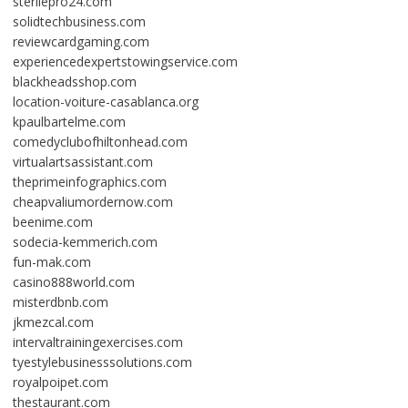
sterilepro24.com
solidtechbusiness.com
reviewcardgaming.com
experiencedexpertstowingservice.com
blackheadsshop.com
location-voiture-casablanca.org
kpaulbartelme.com
comedyclubofhiltonhead.com
virtualartsassistant.com
theprimeinfographics.com
cheapvaliumordernow.com
beenime.com
sodecia-kemmerich.com
fun-mak.com
casino888world.com
misterdbnb.com
jkmezcal.com
intervaltrainingexercises.com
tyestylebusinesssolutions.com
royalpoipet.com
thestaurant.com