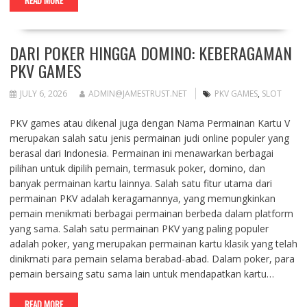
READ MORE
DARI POKER HINGGA DOMINO: KEBERAGAMAN
PKV GAMES
JULY 6, 2026
ADMIN@JAMESTRUST.NET
PKV GAMES
,
SLOT
PKV games atau dikenal juga dengan Nama Permainan Kartu V
merupakan salah satu jenis permainan judi online populer yang
berasal dari Indonesia. Permainan ini menawarkan berbagai
pilihan untuk dipilih pemain, termasuk poker, domino, dan
banyak permainan kartu lainnya. Salah satu fitur utama dari
permainan PKV adalah keragamannya, yang memungkinkan
pemain menikmati berbagai permainan berbeda dalam platform
yang sama. Salah satu permainan PKV yang paling populer
adalah poker, yang merupakan permainan kartu klasik yang telah
dinikmati para pemain selama berabad-abad. Dalam poker, para
pemain bersaing satu sama lain untuk mendapatkan kartu…
READ MORE