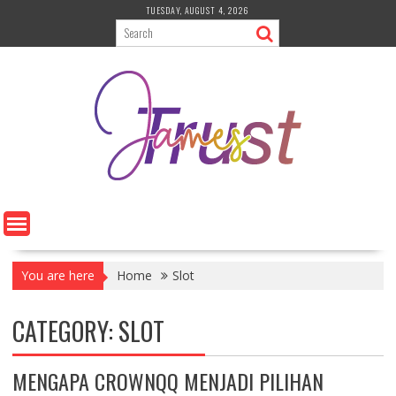
Skip
TUESDAY, AUGUST 4, 2026
to
content
You are here
Home
Slot
CATEGORY:
SLOT
MENGAPA CROWNQQ MENJADI PILIHAN