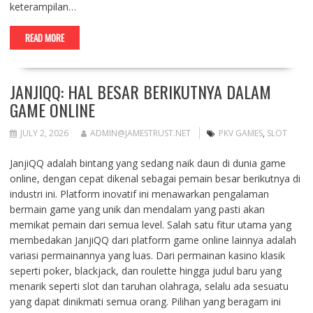
keterampilan…
READ MORE
JANJIQQ: HAL BESAR BERIKUTNYA DALAM
GAME ONLINE
JULY 2, 2026
ADMIN@JAMESTRUST.NET
PKV GAMES
,
SLOT
JanjiQQ adalah bintang yang sedang naik daun di dunia game
online, dengan cepat dikenal sebagai pemain besar berikutnya di
industri ini. Platform inovatif ini menawarkan pengalaman
bermain game yang unik dan mendalam yang pasti akan
memikat pemain dari semua level. Salah satu fitur utama yang
membedakan JanjiQQ dari platform game online lainnya adalah
variasi permainannya yang luas. Dari permainan kasino klasik
seperti poker, blackjack, dan roulette hingga judul baru yang
menarik seperti slot dan taruhan olahraga, selalu ada sesuatu
yang dapat dinikmati semua orang. Pilihan yang beragam ini