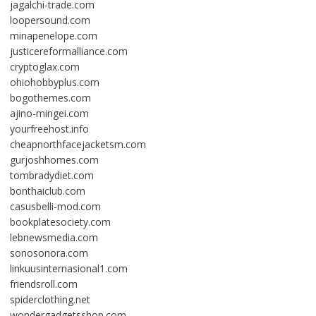
jagalchi-trade.com
loopersound.com
minapenelope.com
justicereformalliance.com
cryptoglax.com
ohiohobbyplus.com
bogothemes.com
ajino-mingei.com
yourfreehost.info
cheapnorthfacejacketsm.com
gurjoshhomes.com
tombradydiet.com
bonthaiclub.com
casusbelli-mod.com
bookplatesociety.com
lebnewsmedia.com
sonosonora.com
linkuusinternasional1.com
friendsroll.com
spiderclothing.net
wondergadgetsshop.com