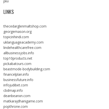
pkv
LINKS
thecedarglenmaltshop.com
georgemason.org
topicinhindi.com
uklanguageacademy.com
lindehealthcarefree.com
allbusinessjobs.info
top10products.net
pickabatours.com
beastmode-bodybuilding.com
financelplan.info
businessfuture.info
infojudibet.com
cbdmap.info
deanbeanxn.com
matkarajdhanigame.com
popthrone.com