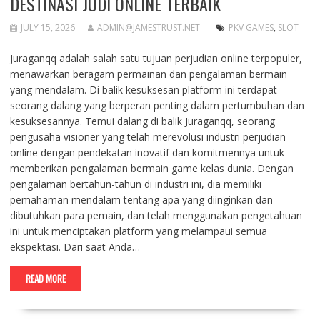
DESTINASI JUDI ONLINE TERBAIK
JULY 15, 2026
ADMIN@JAMESTRUST.NET
PKV GAMES
,
SLOT
Juraganqq adalah salah satu tujuan perjudian online terpopuler,
menawarkan beragam permainan dan pengalaman bermain
yang mendalam. Di balik kesuksesan platform ini terdapat
seorang dalang yang berperan penting dalam pertumbuhan dan
kesuksesannya. Temui dalang di balik Juraganqq, seorang
pengusaha visioner yang telah merevolusi industri perjudian
online dengan pendekatan inovatif dan komitmennya untuk
memberikan pengalaman bermain game kelas dunia. Dengan
pengalaman bertahun-tahun di industri ini, dia memiliki
pemahaman mendalam tentang apa yang diinginkan dan
dibutuhkan para pemain, dan telah menggunakan pengetahuan
ini untuk menciptakan platform yang melampaui semua
ekspektasi. Dari saat Anda…
READ MORE