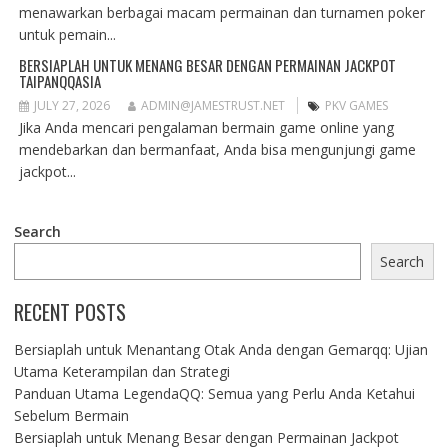
menawarkan berbagai macam permainan dan turnamen poker
untuk pemain...
BERSIAPLAH UNTUK MENANG BESAR DENGAN PERMAINAN JACKPOT
TAIPANQQASIA
JULY 27, 2026
ADMIN@JAMESTRUST.NET
PKV GAMES
Jika Anda mencari pengalaman bermain game online yang
mendebarkan dan bermanfaat, Anda bisa mengunjungi game
jackpot...
Search
Search
RECENT POSTS
Bersiaplah untuk Menantang Otak Anda dengan Gemarqq: Ujian
Utama Keterampilan dan Strategi
Panduan Utama LegendaQQ: Semua yang Perlu Anda Ketahui
Sebelum Bermain
Bersiaplah untuk Menang Besar dengan Permainan Jackpot