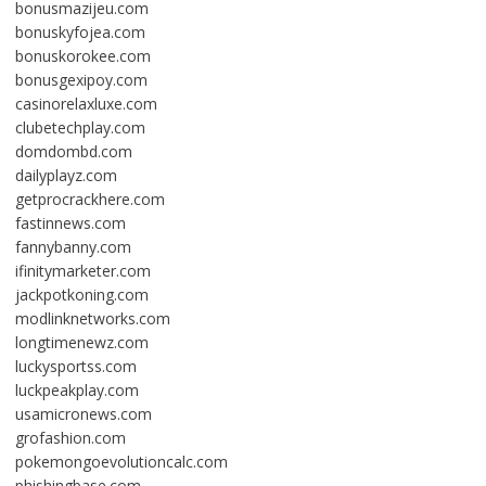
bonusmazijeu.com
bonuskyfojea.com
bonuskorokee.com
bonusgexipoy.com
casinorelaxluxe.com
clubetechplay.com
domdombd.com
dailyplayz.com
getprocrackhere.com
fastinnews.com
fannybanny.com
ifinitymarketer.com
jackpotkoning.com
modlinknetworks.com
longtimenewz.com
luckysportss.com
luckpeakplay.com
usamicronews.com
grofashion.com
pokemongoevolutioncalc.com
phishingbase.com