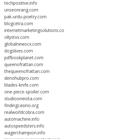
techpositive.info
unseonrang.com
pak-urdu-poetry.com
blogcetra.com
internetmarketingsolutions.co
ollystvs.com
globalnewscx.com
dogslives.com
pdfbookplanet.com
queenofrattan.com
thequeenofrattan.com
denohubpro.com
blades-knife.com
one-piece-spoiler.com
studiooneiota.com
findingcasino.org
realworldcobra.com
automachine.info
autospeedsters.info
wagerchampion.info