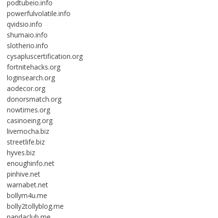
podtubeio.info
powerfulvolatile.info
qvidsio.info
shumaio.info
slotherio.info
cysapluscertification.org
fortnitehacks.org
loginsearch.org
aodecor.org
donorsmatch.org
nowtimes.org
casinoeing.org
livemocha.biz
streetlife.biz
hyves.biz
enoughinfo.net
pinhive.net
warnabet.net
bollym4u.me
bolly2tollyblog.me
pandaclub.me