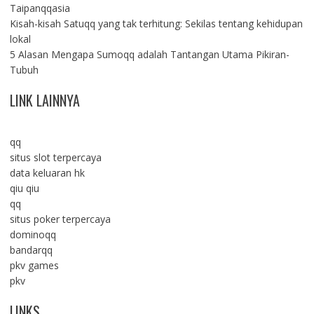
Taipanqqasia
Kisah-kisah Satuqq yang tak terhitung: Sekilas tentang kehidupan
lokal
5 Alasan Mengapa Sumoqq adalah Tantangan Utama Pikiran-
Tubuh
LINK LAINNYA
qq
situs slot terpercaya
data keluaran hk
qiu qiu
qq
situs poker terpercaya
dominoqq
bandarqq
pkv games
pkv
LINKS