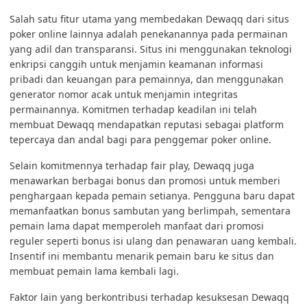
Salah satu fitur utama yang membedakan Dewaqq dari situs
poker online lainnya adalah penekanannya pada permainan
yang adil dan transparansi. Situs ini menggunakan teknologi
enkripsi canggih untuk menjamin keamanan informasi
pribadi dan keuangan para pemainnya, dan menggunakan
generator nomor acak untuk menjamin integritas
permainannya. Komitmen terhadap keadilan ini telah
membuat Dewaqq mendapatkan reputasi sebagai platform
tepercaya dan andal bagi para penggemar poker online.
Selain komitmennya terhadap fair play, Dewaqq juga
menawarkan berbagai bonus dan promosi untuk memberi
penghargaan kepada pemain setianya. Pengguna baru dapat
memanfaatkan bonus sambutan yang berlimpah, sementara
pemain lama dapat memperoleh manfaat dari promosi
reguler seperti bonus isi ulang dan penawaran uang kembali.
Insentif ini membantu menarik pemain baru ke situs dan
membuat pemain lama kembali lagi.
Faktor lain yang berkontribusi terhadap kesuksesan Dewaqq