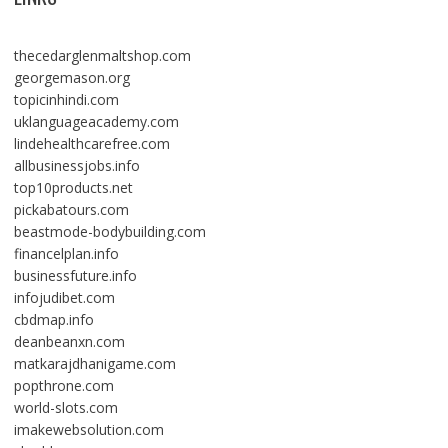
thecedarglenmaltshop.com
georgemason.org
topicinhindi.com
uklanguageacademy.com
lindehealthcarefree.com
allbusinessjobs.info
top10products.net
pickabatours.com
beastmode-bodybuilding.com
financelplan.info
businessfuture.info
infojudibet.com
cbdmap.info
deanbeanxn.com
matkarajdhanigame.com
popthrone.com
world-slots.com
imakewebsolution.com