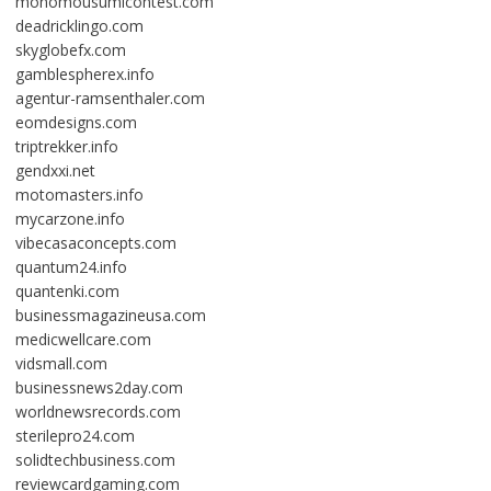
monomousumicontest.com
deadricklingo.com
skyglobefx.com
gamblespherex.info
agentur-ramsenthaler.com
eomdesigns.com
triptrekker.info
gendxxi.net
motomasters.info
mycarzone.info
vibecasaconcepts.com
quantum24.info
quantenki.com
businessmagazineusa.com
medicwellcare.com
vidsmall.com
businessnews2day.com
worldnewsrecords.com
sterilepro24.com
solidtechbusiness.com
reviewcardgaming.com