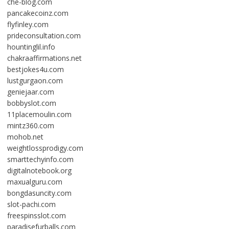
che-blog.com
pancakecoinz.com
flyfinley.com
prideconsultation.com
hountinglil.info
chakraaffirmations.net
bestjokes4u.com
lustgurgaon.com
geniejaar.com
bobbyslot.com
11placemoulin.com
mintz360.com
mohob.net
weightlossprodigy.com
smarttechyinfo.com
digitalnotebook.org
maxualguru.com
bongdasuncity.com
slot-pachi.com
freespinsslot.com
paradisefurballs.com