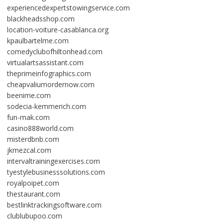
experiencedexpertstowingservice.com
blackheadsshop.com
location-voiture-casablanca.org
kpaulbartelme.com
comedyclubofhiltonhead.com
virtualartsassistant.com
theprimeinfographics.com
cheapvaliumordernow.com
beenime.com
sodecia-kemmerich.com
fun-mak.com
casino888world.com
misterdbnb.com
jkmezcal.com
intervaltrainingexercises.com
tyestylebusinesssolutions.com
royalpoipet.com
thestaurant.com
bestlinktrackingsoftware.com
clublubupoo.com