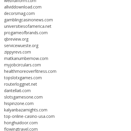
webfullform.com
allviddownload.com
decorsmag.com
gamblingcasinonews.com
universitiesofamerica.net
progameofbrands.com
qbreview.org
servicewueste.org
zippyrevs.com
matkanumbernow.com
myjobcirculars.com
healthmoreoverfitness.com
topslotxgames.com
routerloggnet.net
dantella6.com
slotsgamesone.com
hispinzone.com
kalyanbazarnights.com
top-online-casino-usa.com
honghuidoor.com
flowingtravel.com