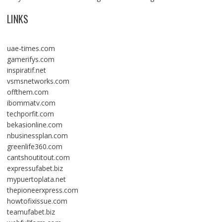
LINKS
uae-times.com
gamerifys.com
inspiratif.net
vsmsnetworks.com
offthem.com
ibommatv.com
techporfit.com
bekasionline.com
nbusinessplan.com
greenlife360.com
cantshoutitout.com
expressufabet.biz
mypuertoplata.net
thepioneerxpress.com
howtofixissue.com
teamufabet.biz