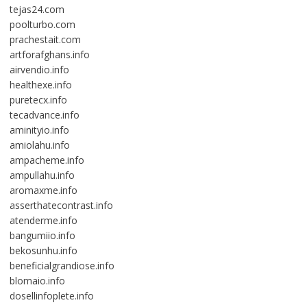
tejas24.com
poolturbo.com
prachestait.com
artforafghans.info
airvendio.info
healthexe.info
puretecx.info
tecadvance.info
aminityio.info
amiolahu.info
ampacheme.info
ampullahu.info
aromaxme.info
asserthatecontrast.info
atenderme.info
bangumiio.info
bekosunhu.info
beneficialgrandiose.info
blomaio.info
dosellinfoplete.info