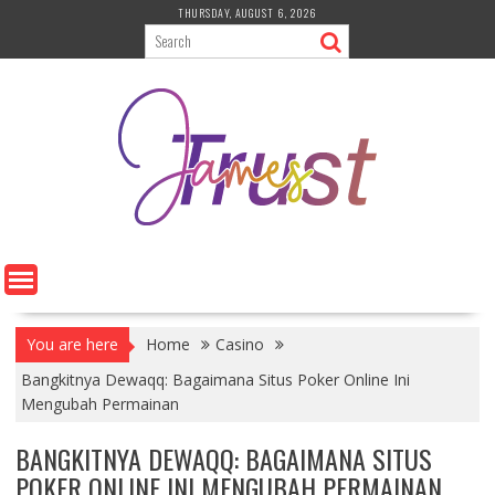
Skip
THURSDAY, AUGUST 6, 2026
to
content
You are here
Home
Casino
Bangkitnya Dewaqq: Bagaimana Situs Poker Online Ini
Mengubah Permainan
BANGKITNYA DEWAQQ: BAGAIMANA SITUS
POKER ONLINE INI MENGUBAH PERMAINAN