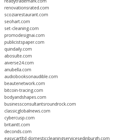
readytrademark.com
renovationsrated.com
scoziarestaurant.com
seohart.com
set-cleaning.com
promodesignai.com
publicistspaper.com
quindaily.com
abosulte.com
aiverse24.com
anubella.com
audiobooksonaudible.com
beautenetwork.com
bitcoin-tracing.com
bodyandshapes.com
businessconsultantsroundrock.com
classicglobalnews.com
cybercusp.com
britaintt.com
deconds.com
easycartltd-domesticcleaningservicesedinburgh.com