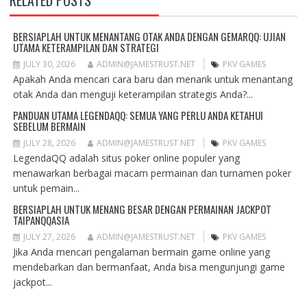
RELATED POSTS
BERSIAPLAH UNTUK MENANTANG OTAK ANDA DENGAN GEMARQQ: UJIAN
UTAMA KETERAMPILAN DAN STRATEGI
JULY 30, 2026
ADMIN@JAMESTRUST.NET
PKV GAMES
Apakah Anda mencari cara baru dan menarik untuk menantang
otak Anda dan menguji keterampilan strategis Anda?...
PANDUAN UTAMA LEGENDAQQ: SEMUA YANG PERLU ANDA KETAHUI
SEBELUM BERMAIN
JULY 28, 2026
ADMIN@JAMESTRUST.NET
PKV GAMES
LegendaQQ adalah situs poker online populer yang
menawarkan berbagai macam permainan dan turnamen poker
untuk pemain...
BERSIAPLAH UNTUK MENANG BESAR DENGAN PERMAINAN JACKPOT
TAIPANQQASIA
JULY 27, 2026
ADMIN@JAMESTRUST.NET
PKV GAMES
Jika Anda mencari pengalaman bermain game online yang
mendebarkan dan bermanfaat, Anda bisa mengunjungi game
jackpot...