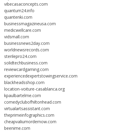
vibecasaconcepts.com
quantum24.info
quantenki.com
businessmagazineusa.com
medicwellcare.com
vidsmall.com
businessnews2day.com
worldnewsrecords.com
sterilepro24.com
solidtechbusiness.com
reviewcardgaming.com
experiencedexpertstowingservice.com
blackheadsshop.com
location-voiture-casablanca.org
kpaulbartelme.com
comedyclubofhiltonhead.com
virtualartsassistant.com
theprimeinfographics.com
cheapvaliumordernow.com
beenime.com