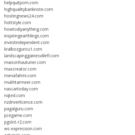
helpquitporn.com
highqualitybanknote.com
hostingnews24.com
hottstyle.com
howtodiyanything.com
inspiringearthlings.com
investindependent.com
kralbozguncu1.com
landscapinggainesvillefl.com
maisonhauturier.com
mascreator.com
menafahmi.com
mukhtarmeer.com
nascartoday.com
nqted.com
nzdriverlicence.com
pagalguru.com
pcegame.com
pgslot-r2.com
ws-expression.com