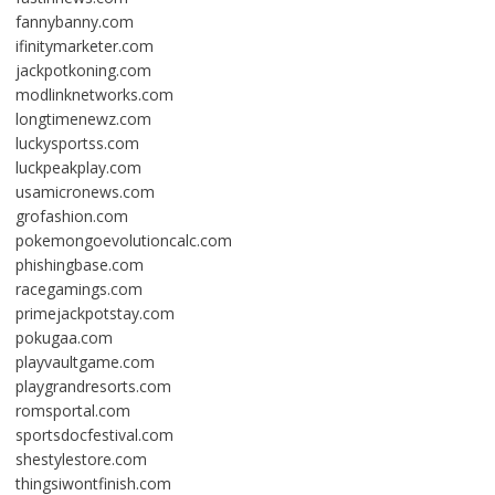
fannybanny.com
ifinitymarketer.com
jackpotkoning.com
modlinknetworks.com
longtimenewz.com
luckysportss.com
luckpeakplay.com
usamicronews.com
grofashion.com
pokemongoevolutioncalc.com
phishingbase.com
racegamings.com
primejackpotstay.com
pokugaa.com
playvaultgame.com
playgrandresorts.com
romsportal.com
sportsdocfestival.com
shestylestore.com
thingsiwontfinish.com