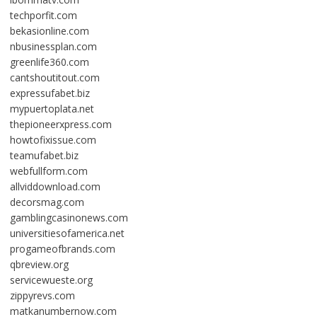
techporfit.com
bekasionline.com
nbusinessplan.com
greenlife360.com
cantshoutitout.com
expressufabet.biz
mypuertoplata.net
thepioneerxpress.com
howtofixissue.com
teamufabet.biz
webfullform.com
allviddownload.com
decorsmag.com
gamblingcasinonews.com
universitiesofamerica.net
progameofbrands.com
qbreview.org
servicewueste.org
zippyrevs.com
matkanumbernow.com