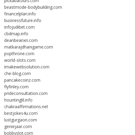
pickabatours.com
beastmode-bodybuilding.com
financelplan.info
businessfuture.info
infojudibet.com
cbdmap.info
deanbeanxn.com
matkarajdhanigame.com
popthrone.com
world-slots.com
imakewebsolution.com
che-blog.com
pancakecoinz.com
flyfinley.com
prideconsultation.com
hountinglil.info
chakraaffirmations.net
bestjokes4u.com
lustgurgaon.com
geniejaar.com
bobbyslot.com