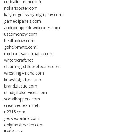
criticalinsurance.info
nokariposter.com
kalyan-guessing-nightplay.com
gameofpanels.com
androidappsdownloader.com
usetimenow.com
healthblow.com
gohelpmate.com
rajdhani-satta-matka.com
writerscraft.net
elearning-childprotection.com
wrestling4mena.com
knowledgeforall.info
brand2lastio.com
usadigitalservices.com
socialhoppers.com
creativedream.net
n2315.com
getwebonline.com
onlyfansheaven.com
lky08.com