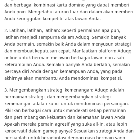
dan berbagai kombinasi kartu domino yang dapat memberi
Anda poin. Mengetahui aturan luar dan dalam akan memberi
Anda keunggulan kompetitif atas lawan Anda.
2. Latihan, latihan, latihan: Seperti permainan apa pun,
latihan menjadi sempurna dalam Aduqq. Semakin banyak
Anda bermain, semakin baik Anda dalam menyusun strategi
dan membuat keputusan cepat. Manfaatkan platform Aduqq
online untuk bermain melawan berbagai lawan dan asah
keterampilan Anda. Semakin banyak Anda berlatih, semakin
percaya diri Anda dengan kemampuan Anda, yang pada
akhirnya akan membantu Anda mendominasi kompetisi.
3. Mengembangkan strategi kemenangan: Aduqq adalah
permainan strategi, dan mengembangkan strategi
kemenangan adalah kunci untuk mendominasi persaingan.
Pikirkan berbagai cara untuk mendekati setiap permainan
dan pertimbangkan kekuatan dan kelemahan lawan Anda.
Apakah mereka pemain agresif yang suka all-in, atau lebih
konservatif dalam gameplaynya? Sesuaikan strategi Anda dan
bersiaplah untuk beradaptasi dengan gaya bermain yang