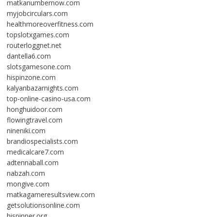
matkanumbernow.com
myjobcirculars.com
healthmoreoverfitness.com
topslotxgames.com
routerloggnet.net
dantella6.com
slotsgamesone.com
hispinzone.com
kalyanbazarnights.com
top-online-casino-usa.com
honghuidoor.com
flowingtravel.com
nineniki.com
brandiospecialists.com
medicalcare7.com
adtennaball.com
nabzah.com
mongive.com
matkagameresultsview.com
getsolutionsonline.com
hispinner.org