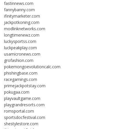
fastinnews.com
fannybanny.com
ifinitymarketer.com
jackpotkoning.com
modlinknetworks.com
longtimenewz.com
luckysportss.com
luckpeakplay.com
usamicronews.com
grofashion.com
pokemongoevolutioncalc.com
phishingbase.com
racegamings.com
primejackpotstay.com
pokugaa.com
playvaultgame.com
playgrandresorts.com
romsportal.com
sportsdocfestival.com
shestylestore.com