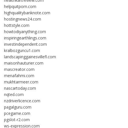
healthkartreview.com
helpquitporn.com
highqualitybanknote.com
hostingnews24.com
hottstyle.com
howtodiyanything.com
inspiringearthlings.com
investindependent.com
kralbozguncu1.com
landscapinggainesvillefl.com
maisonhauturier.com
mascreator.com
menafahmi.com
mukhtarmeer.com
nascartoday.com
nqted.com
nzdriverlicence.com
pagalguru.com
pcegame.com
pgslot-r2.com
ws-expression.com