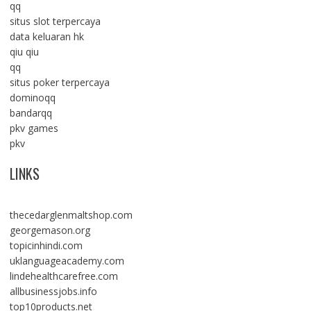
qq
situs slot terpercaya
data keluaran hk
qiu qiu
qq
situs poker terpercaya
dominoqq
bandarqq
pkv games
pkv
LINKS
thecedarglenmaltshop.com
georgemason.org
topicinhindi.com
uklanguageacademy.com
lindehealthcarefree.com
allbusinessjobs.info
top10products.net