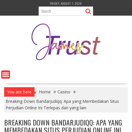
Skip
FRIDAY, AUGUST 7, 2026
to
content
You are here
Home
Casino
Breaking Down Bandarjudiqq: Apa yang Membedakan Situs
Perjudian Online Ini Terlepas dari yang lain
BREAKING DOWN BANDARJUDIQQ: APA YANG
MEMBEDAKAN SITUS PERJUDIAN ONLINE INI