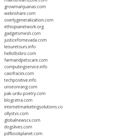
growmarijuanas.com
webnshare.com
overlygeneralization.com
ethiopianetwork.org
gadgetsmesh.com
justicefornevada.com
leisuretours.info
hellotbsbro.com
farmandpetscare.com
computingservice.info
caiofracini.com
techpositive.info
unseonrang.com
pak-urdu-poetry.com
blogcetra.com
internetmarketingsolutions.co
ollystvs.com
globalnewscx.com
dogslives.com
pdfbookplanet.com