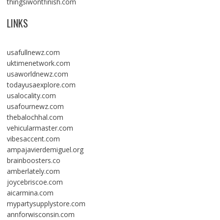
thingsiwontfinish.com
LINKS
usafullnewz.com
uktimenetwork.com
usaworldnewz.com
todayusaexplore.com
usalocality.com
usafournewz.com
thebalochhal.com
vehicularmaster.com
vibesaccent.com
ampajavierdemiguel.org
brainboosters.co
amberlately.com
joycebriscoe.com
aicarmina.com
mypartysupplystore.com
annforwisconsin.com