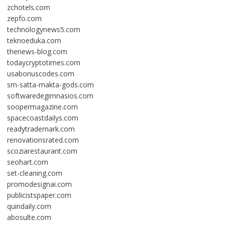
zchotels.com
zepfo.com
technologynews5.com
teknoeduka.com
thenews-blog.com
todaycryptotimes.com
usabonuscodes.com
sm-satta-makta-gods.com
softwaredegimnasios.com
soopermagazine.com
spacecoastdailys.com
readytrademark.com
renovationsrated.com
scoziarestaurant.com
seohart.com
set-cleaning.com
promodesignai.com
publicistspaper.com
quindaily.com
abosulte.com