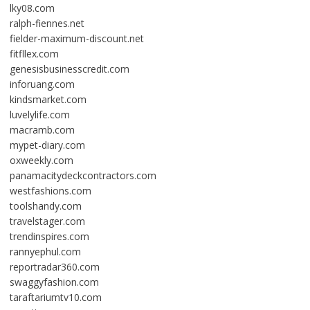
lky08.com
ralph-fiennes.net
fielder-maximum-discount.net
fitfllex.com
genesisbusinesscredit.com
inforuang.com
kindsmarket.com
luvelylife.com
macramb.com
mypet-diary.com
oxweekly.com
panamacitydeckcontractors.com
westfashions.com
toolshandy.com
travelstager.com
trendinspires.com
rannyephul.com
reportradar360.com
swaggyfashion.com
taraftariumtv10.com