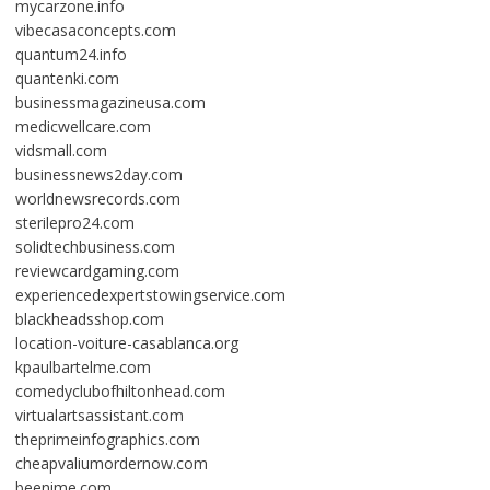
mycarzone.info
vibecasaconcepts.com
quantum24.info
quantenki.com
businessmagazineusa.com
medicwellcare.com
vidsmall.com
businessnews2day.com
worldnewsrecords.com
sterilepro24.com
solidtechbusiness.com
reviewcardgaming.com
experiencedexpertstowingservice.com
blackheadsshop.com
location-voiture-casablanca.org
kpaulbartelme.com
comedyclubofhiltonhead.com
virtualartsassistant.com
theprimeinfographics.com
cheapvaliumordernow.com
beenime.com