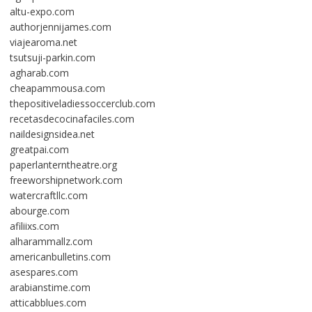
altu-expo.com
authorjennijames.com
viajearoma.net
tsutsuji-parkin.com
agharab.com
cheapammousa.com
thepositiveladiessoccerclub.com
recetasdecocinafaciles.com
naildesignsidea.net
greatpai.com
paperlanterntheatre.org
freeworshipnetwork.com
watercraftllc.com
abourge.com
afiliixs.com
alharammallz.com
americanbulletins.com
asespares.com
arabianstime.com
atticabblues.com