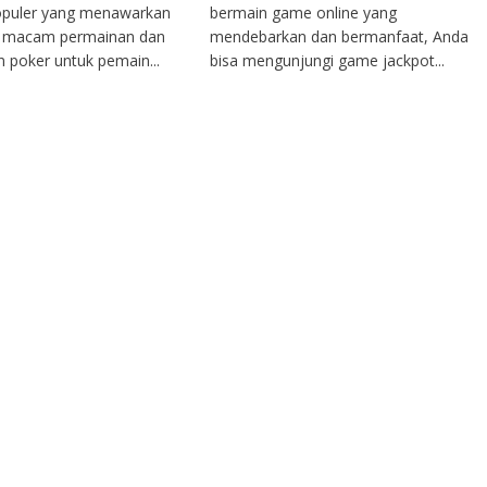
opuler yang menawarkan
bermain game online yang
i macam permainan dan
mendebarkan dan bermanfaat, Anda
 poker untuk pemain...
bisa mengunjungi game jackpot...