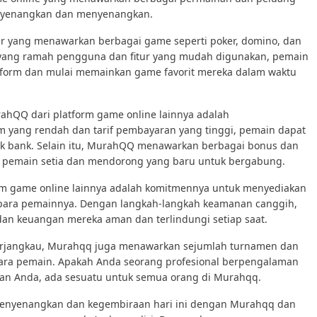
nyenangkan dan menyenangkan.
r yang menawarkan berbagai game seperti poker, domino, dan
 yang ramah pengguna dan fitur yang mudah digunakan, pemain
tform dan mulai memainkan game favorit mereka dalam waktu
ahQQ dari platform game online lainnya adalah
 yang rendah dan tarif pembayaran yang tinggi, pemain dapat
k bank. Selain itu, MurahQQ menawarkan berbagai bonus dan
pemain setia dan mendorong yang baru untuk bergabung.
 game online lainnya adalah komitmennya untuk menyediakan
ara pemainnya. Dengan langkah-langkah keamanan canggih,
dan keuangan mereka aman dan terlindungi setiap saat.
terjangkau, Murahqq juga menawarkan sejumlah turnamen dan
 para pemain. Apakah Anda seorang profesional berpengalaman
an Anda, ada sesuatu untuk semua orang di Murahqq.
enyenangkan dan kegembiraan hari ini dengan Murahqq dan