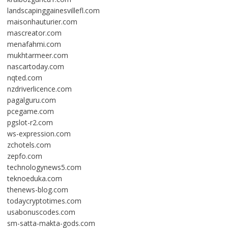
landscapinggainesvillefl.com
maisonhauturier.com
mascreator.com
menafahmi.com
mukhtarmeer.com
nascartoday.com
nqted.com
nzdriverlicence.com
pagalguru.com
pcegame.com
pgslot-r2.com
ws-expression.com
zchotels.com
zepfo.com
technologynews5.com
teknoeduka.com
thenews-blog.com
todaycryptotimes.com
usabonuscodes.com
sm-satta-makta-gods.com