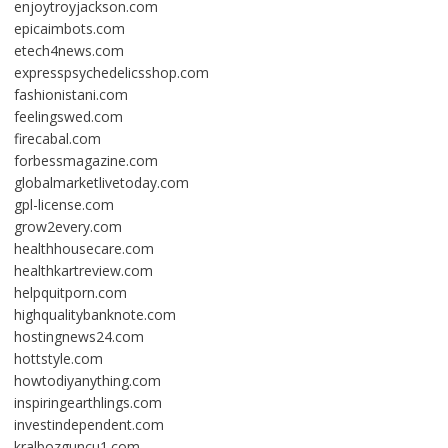
enjoytroyjackson.com
epicaimbots.com
etech4news.com
expresspsychedelicsshop.com
fashionistani.com
feelingswed.com
firecabal.com
forbessmagazine.com
globalmarketlivetoday.com
gpl-license.com
grow2every.com
healthhousecare.com
healthkartreview.com
helpquitporn.com
highqualitybanknote.com
hostingnews24.com
hottstyle.com
howtodiyanything.com
inspiringearthlings.com
investindependent.com
kralbozguncu1.com