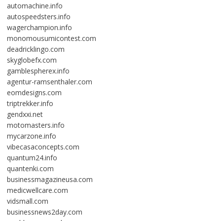
automachine.info
autospeedsters.info
wagerchampion.info
monomousumicontest.com
deadricklingo.com
skyglobefx.com
gamblespherex.info
agentur-ramsenthaler.com
eomdesigns.com
triptrekker.info
gendxxi.net
motomasters.info
mycarzone.info
vibecasaconcepts.com
quantum24.info
quantenki.com
businessmagazineusa.com
medicwellcare.com
vidsmall.com
businessnews2day.com