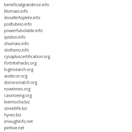
beneficialgrandiose.info
blomaio.info
dosellinfoplete.info
podtubeio.info
powerfulvolatile.info
qvidsio.info
shumaio.info
slotherio.info
cysapluscertification.org
fortnitehacks.org
loginsearch.org
aodecor.org
donorsmatch.org
nowtimes.org
casinoeing.org
livemocha.biz
streetlife.biz
hyves.biz
enoughinfo.net
pinhive.net