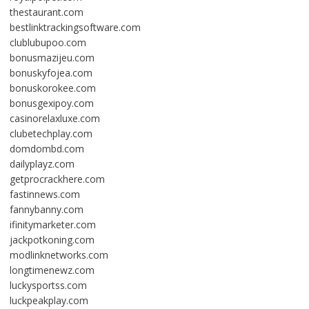
thestaurant.com
bestlinktrackingsoftware.com
clublubupoo.com
bonusmazijeu.com
bonuskyfojea.com
bonuskorokee.com
bonusgexipoy.com
casinorelaxluxe.com
clubetechplay.com
domdombd.com
dailyplayz.com
getprocrackhere.com
fastinnews.com
fannybanny.com
ifinitymarketer.com
jackpotkoning.com
modlinknetworks.com
longtimenewz.com
luckysportss.com
luckpeakplay.com