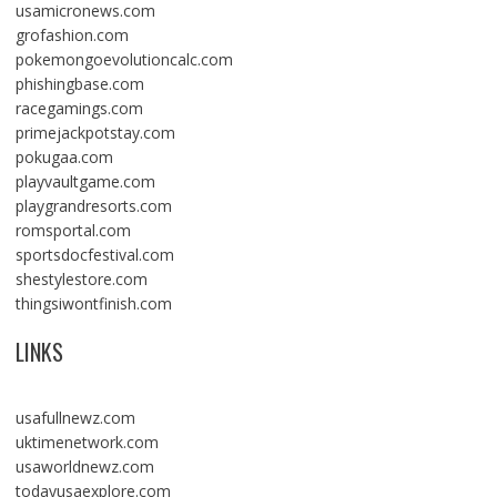
usamicronews.com
grofashion.com
pokemongoevolutioncalc.com
phishingbase.com
racegamings.com
primejackpotstay.com
pokugaa.com
playvaultgame.com
playgrandresorts.com
romsportal.com
sportsdocfestival.com
shestylestore.com
thingsiwontfinish.com
LINKS
usafullnewz.com
uktimenetwork.com
usaworldnewz.com
todayusaexplore.com