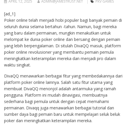
APRIL 12, 2025
ADMIN@JAMESTRUST.NET
PKV GAMES
[ad_1]
Poker online telah menjadi hobi populer bagi banyak pemain di
seluruh dunia selama bertahun -tahun. Namun, bagi mereka
yang baru dalam permainan, mungkin menakutkan untuk
melompat ke dunia poker online dan bersaing dengan pemain
yang lebih berpengalaman. Di situlah DivaQQ masuk, platform
poker online revolusioner yang membantu pemain pemula
meningkatkan keterampilan mereka dan menjadi pro dalam
waktu singkat.
DivaQQ menawarkan berbagai fitur yang membedakannya dari
platform poker online lainnya. Salah satu fitur utama yang
membuat DivaQQ menonjol adalah antarmuka yang ramah
pengguna. Platform ini mudah dinavigasi, membuatnya
sederhana bagi pemula untuk dengan cepat memahami
permainan. Divaqq juga menawarkan berbagai tutorial dan
sumber daya bagi pemain baru untuk mempelajari seluk beluk
poker dan meningkatkan keterampilan mereka.