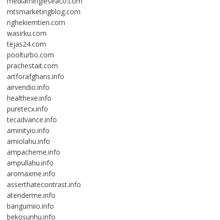
mediamingleseaco.com
mtsmarketingblog.com
nghekiemtien.com
wasirku.com
tejas24.com
poolturbo.com
prachestait.com
artforafghans.info
airvendio.info
healthexe.info
puretecx.info
tecadvance.info
aminityio.info
amiolahu.info
ampacheme.info
ampullahu.info
aromaxme.info
asserthatecontrast.info
atenderme.info
bangumiio.info
bekosunhu.info