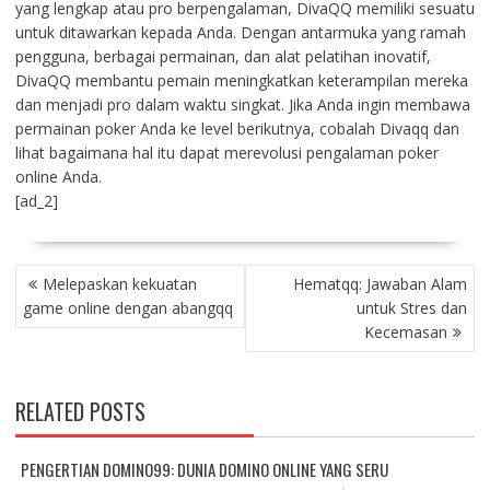
yang lengkap atau pro berpengalaman, DivaQQ memiliki sesuatu
untuk ditawarkan kepada Anda. Dengan antarmuka yang ramah
pengguna, berbagai permainan, dan alat pelatihan inovatif,
DivaQQ membantu pemain meningkatkan keterampilan mereka
dan menjadi pro dalam waktu singkat. Jika Anda ingin membawa
permainan poker Anda ke level berikutnya, cobalah Divaqq dan
lihat bagaimana hal itu dapat merevolusi pengalaman poker
online Anda.
[ad_2]
POST
Melepaskan kekuatan
Hematqq: Jawaban Alam
NAVIGATION
game online dengan abangqq
untuk Stres dan
Kecemasan
RELATED POSTS
PENGERTIAN DOMINO99: DUNIA DOMINO ONLINE YANG SERU