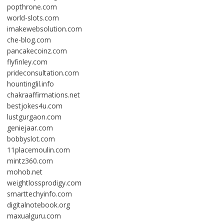
popthrone.com
world-slots.com
imakewebsolution.com
che-blog.com
pancakecoinz.com
flyfinley.com
prideconsultation.com
hountinglil.info
chakraaffirmations.net
bestjokes4u.com
lustgurgaon.com
geniejaar.com
bobbyslot.com
11placemoulin.com
mintz360.com
mohob.net
weightlossprodigy.com
smarttechyinfo.com
digitalnotebook.org
maxualguru.com