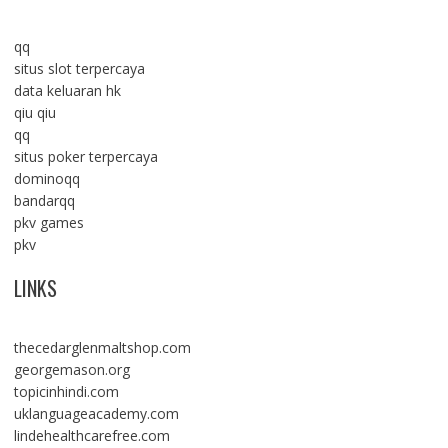
qq
situs slot terpercaya
data keluaran hk
qiu qiu
qq
situs poker terpercaya
dominoqq
bandarqq
pkv games
pkv
LINKS
thecedarglenmaltshop.com
georgemason.org
topicinhindi.com
uklanguageacademy.com
lindehealthcarefree.com