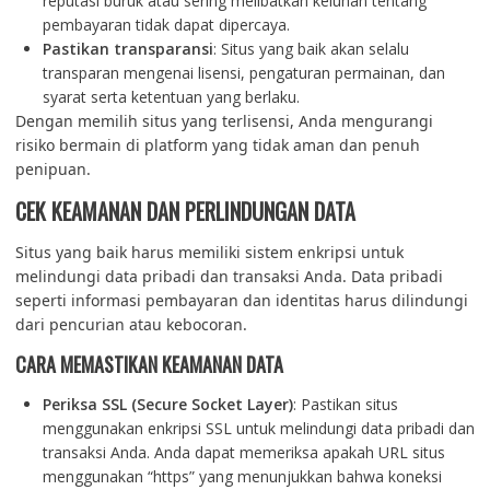
reputasi buruk atau sering melibatkan keluhan tentang
pembayaran tidak dapat dipercaya.
Pastikan transparansi
: Situs yang baik akan selalu
transparan mengenai lisensi, pengaturan permainan, dan
syarat serta ketentuan yang berlaku.
Dengan memilih situs yang terlisensi, Anda mengurangi
risiko bermain di platform yang tidak aman dan penuh
penipuan.
CEK KEAMANAN DAN PERLINDUNGAN DATA
Situs yang baik harus memiliki sistem enkripsi untuk
melindungi data pribadi dan transaksi Anda. Data pribadi
seperti informasi pembayaran dan identitas harus dilindungi
dari pencurian atau kebocoran.
CARA MEMASTIKAN KEAMANAN DATA
Periksa SSL (Secure Socket Layer)
: Pastikan situs
menggunakan enkripsi SSL untuk melindungi data pribadi dan
transaksi Anda. Anda dapat memeriksa apakah URL situs
menggunakan “https” yang menunjukkan bahwa koneksi