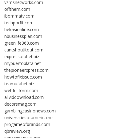
vsmsnetworks.com
offthem.com
ibommatv.com
techporfit.com
bekasionline.com
nbusinessplan.com
greenlife360.com
cantshoutitout.com
expressufabet.biz
mypuertoplata.net
thepioneerxpress.com
howtofixissue.com
teamufabet.biz
webfullform.com
allviddownload.com
decorsmag.com
gamblingcasinonews.com
universitiesofamerica.net
progameofbrands.com
qbreview.org
servicewueste.org