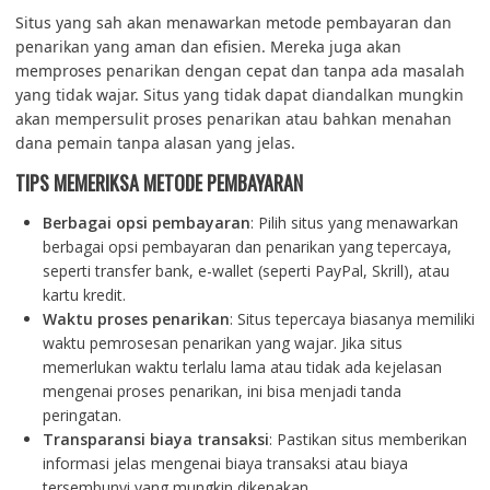
Situs yang sah akan menawarkan metode pembayaran dan
penarikan yang aman dan efisien. Mereka juga akan
memproses penarikan dengan cepat dan tanpa ada masalah
yang tidak wajar. Situs yang tidak dapat diandalkan mungkin
akan mempersulit proses penarikan atau bahkan menahan
dana pemain tanpa alasan yang jelas.
TIPS MEMERIKSA METODE PEMBAYARAN
Berbagai opsi pembayaran
: Pilih situs yang menawarkan
berbagai opsi pembayaran dan penarikan yang tepercaya,
seperti transfer bank, e-wallet (seperti PayPal, Skrill), atau
kartu kredit.
Waktu proses penarikan
: Situs tepercaya biasanya memiliki
waktu pemrosesan penarikan yang wajar. Jika situs
memerlukan waktu terlalu lama atau tidak ada kejelasan
mengenai proses penarikan, ini bisa menjadi tanda
peringatan.
Transparansi biaya transaksi
: Pastikan situs memberikan
informasi jelas mengenai biaya transaksi atau biaya
tersembunyi yang mungkin dikenakan.