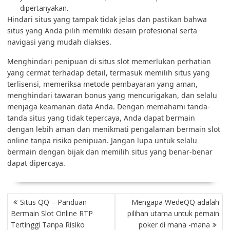
dipertanyakan.
Hindari situs yang tampak tidak jelas dan pastikan bahwa
situs yang Anda pilih memiliki desain profesional serta
navigasi yang mudah diakses.
Menghindari penipuan di situs slot memerlukan perhatian
yang cermat terhadap detail, termasuk memilih situs yang
terlisensi, memeriksa metode pembayaran yang aman,
menghindari tawaran bonus yang mencurigakan, dan selalu
menjaga keamanan data Anda. Dengan memahami tanda-
tanda situs yang tidak tepercaya, Anda dapat bermain
dengan lebih aman dan menikmati pengalaman bermain slot
online tanpa risiko penipuan. Jangan lupa untuk selalu
bermain dengan bijak dan memilih situs yang benar-benar
dapat dipercaya.
POST
Situs QQ – Panduan
Mengapa WedeQQ adalah
NAVIGATION
Bermain Slot Online RTP
pilihan utama untuk pemain
Tertinggi Tanpa Risiko
poker di mana -mana