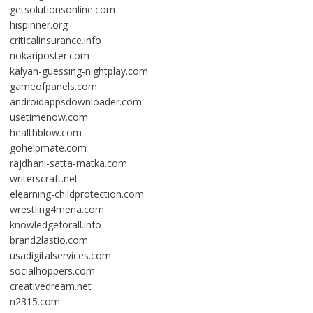
getsolutionsonline.com
hispinner.org
criticalinsurance.info
nokariposter.com
kalyan-guessing-nightplay.com
gameofpanels.com
androidappsdownloader.com
usetimenow.com
healthblow.com
gohelpmate.com
rajdhani-satta-matka.com
writerscraft.net
elearning-childprotection.com
wrestling4mena.com
knowledgeforall.info
brand2lastio.com
usadigitalservices.com
socialhoppers.com
creativedream.net
n2315.com