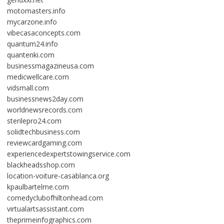
motomasters.info
mycarzone.info
vibecasaconcepts.com
quantum24.info
quantenki.com
businessmagazineusa.com
medicwellcare.com
vidsmall.com
businessnews2day.com
worldnewsrecords.com
sterilepro24.com
solidtechbusiness.com
reviewcardgaming.com
experiencedexpertstowingservice.com
blackheadsshop.com
location-voiture-casablanca.org
kpaulbartelme.com
comedyclubofhiltonhead.com
virtualartsassistant.com
theprimeinfographics.com