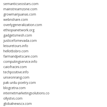
semanticseostars.com
mainstreamzone.com
growmarijuanas.com
webnshare.com
overlygeneralization.com
ethiopianetwork.org
gadgetsmesh.com
justicefornevada.com
leisuretours.info
hellotbsbro.com
farmandpetscare.com
computingservice.info
caiofracini.com
techpositive.info
unseonrang.com
pak-urdu-poetry.com
blogcetra.com
internetmarketingsolutions.co
ollystvs.com
globalnewscx.com