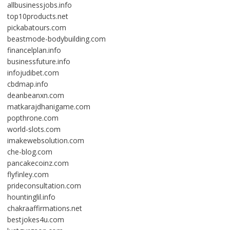
allbusinessjobs.info
top10products.net
pickabatours.com
beastmode-bodybuilding.com
financelplan.info
businessfuture.info
infojudibet.com
cbdmap.info
deanbeanxn.com
matkarajdhanigame.com
popthrone.com
world-slots.com
imakewebsolution.com
che-blog.com
pancakecoinz.com
flyfinley.com
prideconsultation.com
hountinglil.info
chakraaffirmations.net
bestjokes4u.com