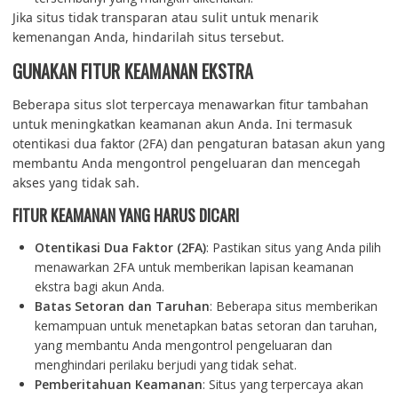
Jika situs tidak transparan atau sulit untuk menarik
kemenangan Anda, hindarilah situs tersebut.
GUNAKAN FITUR KEAMANAN EKSTRA
Beberapa situs slot terpercaya menawarkan fitur tambahan
untuk meningkatkan keamanan akun Anda. Ini termasuk
otentikasi dua faktor (2FA) dan pengaturan batasan akun yang
membantu Anda mengontrol pengeluaran dan mencegah
akses yang tidak sah.
FITUR KEAMANAN YANG HARUS DICARI
Otentikasi Dua Faktor (2FA)
: Pastikan situs yang Anda pilih
menawarkan 2FA untuk memberikan lapisan keamanan
ekstra bagi akun Anda.
Batas Setoran dan Taruhan
: Beberapa situs memberikan
kemampuan untuk menetapkan batas setoran dan taruhan,
yang membantu Anda mengontrol pengeluaran dan
menghindari perilaku berjudi yang tidak sehat.
Pemberitahuan Keamanan
: Situs yang terpercaya akan