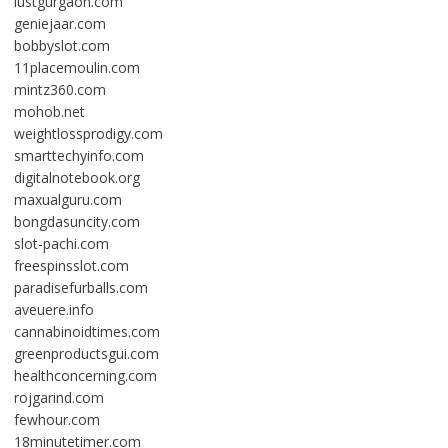
lustgurgaon.com
geniejaar.com
bobbyslot.com
11placemoulin.com
mintz360.com
mohob.net
weightlossprodigy.com
smarttechyinfo.com
digitalnotebook.org
maxualguru.com
bongdasuncity.com
slot-pachi.com
freespinsslot.com
paradisefurballs.com
aveuere.info
cannabinoidtimes.com
greenproductsgui.com
healthconcerning.com
rojgarind.com
fewhour.com
18minutetimer.com