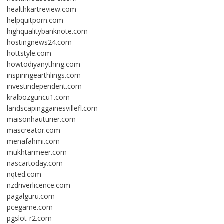
healthkartreview.com
helpquitporn.com
highqualitybanknote.com
hostingnews24.com
hottstyle.com
howtodiyanything.com
inspiringearthlings.com
investindependent.com
kralbozguncu1.com
landscapinggainesvillefl.com
maisonhauturier.com
mascreator.com
menafahmi.com
mukhtarmeer.com
nascartoday.com
nqted.com
nzdriverlicence.com
pagalguru.com
pcegame.com
pgslot-r2.com