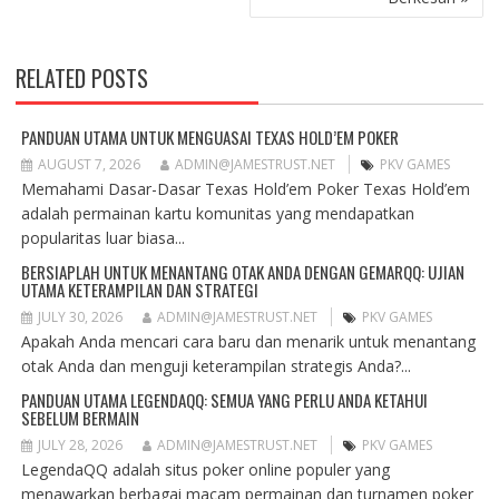
RELATED POSTS
PANDUAN UTAMA UNTUK MENGUASAI TEXAS HOLD’EM POKER
AUGUST 7, 2026
ADMIN@JAMESTRUST.NET
PKV GAMES
Memahami Dasar-Dasar Texas Hold’em Poker Texas Hold’em
adalah permainan kartu komunitas yang mendapatkan
popularitas luar biasa...
BERSIAPLAH UNTUK MENANTANG OTAK ANDA DENGAN GEMARQQ: UJIAN
UTAMA KETERAMPILAN DAN STRATEGI
JULY 30, 2026
ADMIN@JAMESTRUST.NET
PKV GAMES
Apakah Anda mencari cara baru dan menarik untuk menantang
otak Anda dan menguji keterampilan strategis Anda?...
PANDUAN UTAMA LEGENDAQQ: SEMUA YANG PERLU ANDA KETAHUI
SEBELUM BERMAIN
JULY 28, 2026
ADMIN@JAMESTRUST.NET
PKV GAMES
LegendaQQ adalah situs poker online populer yang
menawarkan berbagai macam permainan dan turnamen poker