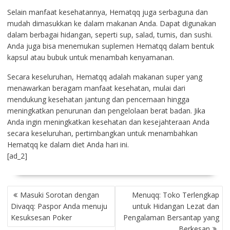
Selain manfaat kesehatannya, Hematqq juga serbaguna dan
mudah dimasukkan ke dalam makanan Anda. Dapat digunakan
dalam berbagai hidangan, seperti sup, salad, tumis, dan sushi.
Anda juga bisa menemukan suplemen Hematqq dalam bentuk
kapsul atau bubuk untuk menambah kenyamanan.
Secara keseluruhan, Hematqq adalah makanan super yang
menawarkan beragam manfaat kesehatan, mulai dari
mendukung kesehatan jantung dan pencernaan hingga
meningkatkan penurunan dan pengelolaan berat badan. Jika
Anda ingin meningkatkan kesehatan dan kesejahteraan Anda
secara keseluruhan, pertimbangkan untuk menambahkan
Hematqq ke dalam diet Anda hari ini.
[ad_2]
POST
Masuki Sorotan dengan
Menuqq: Toko Terlengkap
NAVIGATION
Divaqq: Paspor Anda menuju
untuk Hidangan Lezat dan
Kesuksesan Poker
Pengalaman Bersantap yang
Berkesan