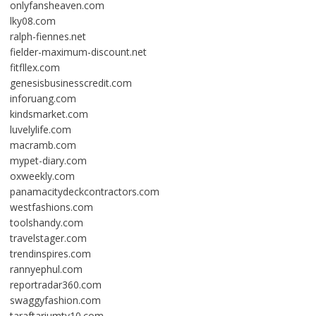
onlyfansheaven.com
lky08.com
ralph-fiennes.net
fielder-maximum-discount.net
fitfllex.com
genesisbusinesscredit.com
inforuang.com
kindsmarket.com
luvelylife.com
macramb.com
mypet-diary.com
oxweekly.com
panamacitydeckcontractors.com
westfashions.com
toolshandy.com
travelstager.com
trendinspires.com
rannyephul.com
reportradar360.com
swaggyfashion.com
taraftariumtv10.com