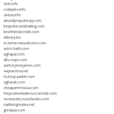
3net.info
codeplex.info
okena.info
akunidpropokerqq.com
bespokecardetailing.com
bestfriendscredit.com
elibrary.biz
eczema-naturalcures.com
astro-bath.com
aghapal.com
altu-expo.com
authorjennijames.com
viajearoma.net
tsutsuji-parkin.com
agharab.com
cheapammousa.com
thepositiveladiessoccerclub.com
recetasdecocinafaciles.com
naildesignsidea.net
greatpai.com