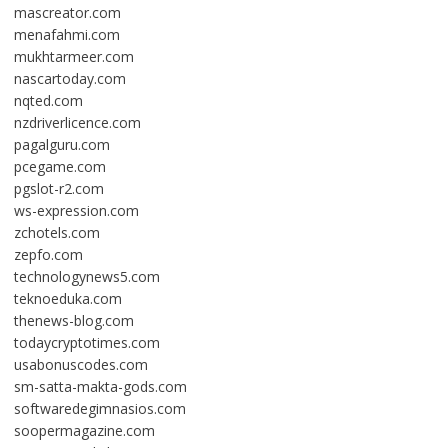
mascreator.com
menafahmi.com
mukhtarmeer.com
nascartoday.com
nqted.com
nzdriverlicence.com
pagalguru.com
pcegame.com
pgslot-r2.com
ws-expression.com
zchotels.com
zepfo.com
technologynews5.com
teknoeduka.com
thenews-blog.com
todaycryptotimes.com
usabonuscodes.com
sm-satta-makta-gods.com
softwaredegimnasios.com
soopermagazine.com