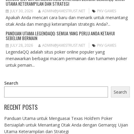
UTAMA KETERAMPILAN DAN STRATEGI
JULY 30, 2026
ADMIN@JAMESTRUST.NET
PKV GAMES
Apakah Anda mencari cara baru dan menarik untuk menantang
otak Anda dan menguji keterampilan strategis Anda?...
PANDUAN UTAMA LEGENDAQQ: SEMUA YANG PERLU ANDA KETAHUI
SEBELUM BERMAIN
JULY 28, 2026
ADMIN@JAMESTRUST.NET
PKV GAMES
LegendaQQ adalah situs poker online populer yang
menawarkan berbagai macam permainan dan turnamen poker
untuk pemain...
Search
Search
RECENT POSTS
Panduan Utama untuk Menguasai Texas Hold’em Poker
Bersiaplah untuk Menantang Otak Anda dengan Gemarqq: Ujian
Utama Keterampilan dan Strategi