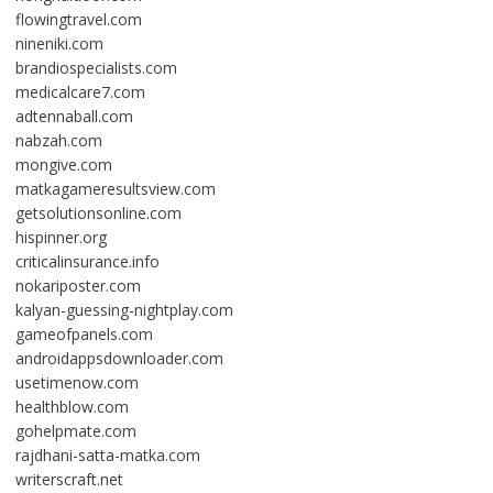
flowingtravel.com
nineniki.com
brandiospecialists.com
medicalcare7.com
adtennaball.com
nabzah.com
mongive.com
matkagameresultsview.com
getsolutionsonline.com
hispinner.org
criticalinsurance.info
nokariposter.com
kalyan-guessing-nightplay.com
gameofpanels.com
androidappsdownloader.com
usetimenow.com
healthblow.com
gohelpmate.com
rajdhani-satta-matka.com
writerscraft.net