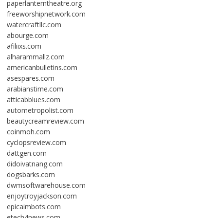
paperlanterntheatre.org
freeworshipnetwork.com
watercraftllc.com
abourge.com
afiliixs.com
alharammallz.com
americanbulletins.com
asespares.com
arabianstime.com
atticabblues.com
autometropolist.com
beautycreamreview.com
coinmoh.com
cyclopsreview.com
dattgen.com
didoivatnang.com
dogsbarks.com
dwmsoftwarehouse.com
enjoytroyjackson.com
epicaimbots.com
etech4news.com