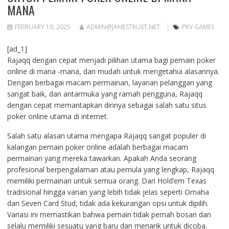
MANA
FEBRUARY 10, 2025
ADMIN@JAMESTRUST.NET
PKV GAMES
[ad_1]
Rajaqq dengan cepat menjadi pilihan utama bagi pemain poker
online di mana -mana, dan mudah untuk mengetahui alasannya.
Dengan berbagai macam permainan, layanan pelanggan yang
sangat baik, dan antarmuka yang ramah pengguna, Rajaqq
dengan cepat memantapkan dirinya sebagai salah satu situs
poker online utama di internet.
Salah satu alasan utama mengapa Rajaqq sangat populer di
kalangan pemain poker online adalah berbagai macam
permainan yang mereka tawarkan. Apakah Anda seorang
profesional berpengalaman atau pemula yang lengkap, Rajaqq
memiliki permainan untuk semua orang. Dari Hold’em Texas
tradisional hingga varian yang lebih tidak jelas seperti Omaha
dan Seven Card Stud, tidak ada kekurangan opsi untuk dipilih.
Variasi ini memastikan bahwa pemain tidak pernah bosan dan
selalu memiliki sesuatu yang baru dan menarik untuk dicoba.