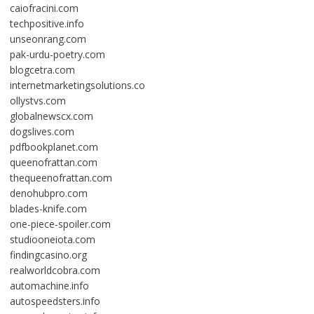
caiofracini.com
techpositive.info
unseonrang.com
pak-urdu-poetry.com
blogcetra.com
internetmarketingsolutions.co
ollystvs.com
globalnewscx.com
dogslives.com
pdfbookplanet.com
queenofrattan.com
thequeenofrattan.com
denohubpro.com
blades-knife.com
one-piece-spoiler.com
studiooneiota.com
findingcasino.org
realworldcobra.com
automachine.info
autospeedsters.info