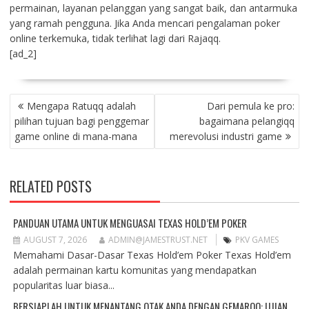
permainan, layanan pelanggan yang sangat baik, dan antarmuka
yang ramah pengguna. Jika Anda mencari pengalaman poker
online terkemuka, tidak terlihat lagi dari Rajaqq.
[ad_2]
POST
Mengapa Ratuqq adalah
Dari pemula ke pro:
NAVIGATION
pilihan tujuan bagi penggemar
bagaimana pelangiqq
game online di mana-mana
merevolusi industri game
RELATED POSTS
PANDUAN UTAMA UNTUK MENGUASAI TEXAS HOLD’EM POKER
AUGUST 7, 2026
ADMIN@JAMESTRUST.NET
PKV GAMES
Memahami Dasar-Dasar Texas Hold’em Poker Texas Hold’em
adalah permainan kartu komunitas yang mendapatkan
popularitas luar biasa...
BERSIAPLAH UNTUK MENANTANG OTAK ANDA DENGAN GEMARQQ: UJIAN