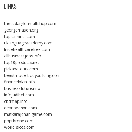
LINKS
thecedarglenmaltshop.com
georgemason.org
topicinhindi.com
uklanguageacademy.com
lindehealthcarefree.com
allbusinessjobs.info
top10products.net
pickabatours.com
beastmode-bodybuilding.com
financelplan.info
businessfuture.info
infojudibet.com
cbdmap.info
deanbeanxn.com
matkarajdhanigame.com
popthrone.com
world-slots.com