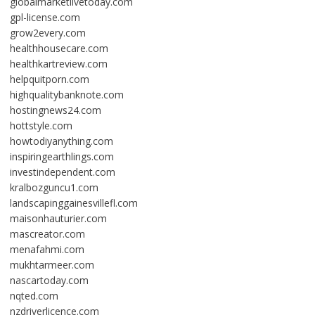
globalmarketlivetoday.com
gpl-license.com
grow2every.com
healthhousecare.com
healthkartreview.com
helpquitporn.com
highqualitybanknote.com
hostingnews24.com
hottstyle.com
howtodiyanything.com
inspiringearthlings.com
investindependent.com
kralbozguncu1.com
landscapinggainesvillefl.com
maisonhauturier.com
mascreator.com
menafahmi.com
mukhtarmeer.com
nascartoday.com
nqted.com
nzdriverlicence.com