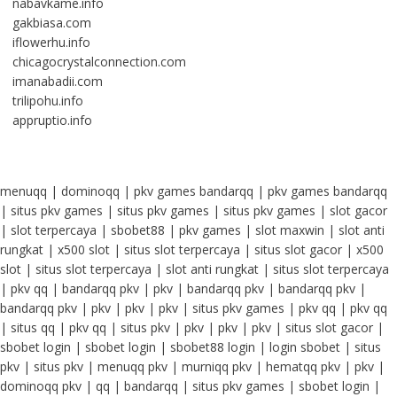
nabavkame.info
gakbiasa.com
iflowerhu.info
chicagocrystalconnection.com
imanabadii.com
trilipohu.info
appruptio.info
menuqq
|
dominoqq
|
pkv games bandarqq
|
pkv games bandarqq
|
situs pkv games
|
situs pkv games
|
situs pkv games
|
slot gacor
|
slot terpercaya
|
sbobet88
|
pkv games
|
slot maxwin
|
slot anti
rungkat
|
x500 slot
|
situs slot terpercaya
|
situs slot gacor
|
x500
slot
|
situs slot terpercaya
|
slot anti rungkat
|
situs slot terpercaya
|
pkv qq
|
bandarqq pkv
|
pkv
|
bandarqq pkv
|
bandarqq pkv
|
bandarqq pkv
|
pkv
|
pkv
|
pkv
|
situs pkv games
|
pkv qq
|
pkv qq
|
situs qq
|
pkv qq
|
situs pkv
|
pkv
|
pkv
|
pkv
|
situs slot gacor
|
sbobet login
|
sbobet login
|
sbobet88 login
|
login sbobet
|
situs
pkv
|
situs pkv
|
menuqq pkv
|
murniqq pkv
|
hematqq pkv
|
pkv
|
dominoqq pkv
|
qq
|
bandarqq
|
situs pkv games
|
sbobet login
|