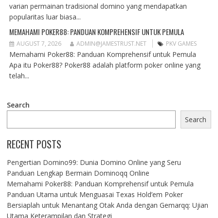
varian permainan tradisional domino yang mendapatkan
popularitas luar biasa...
MEMAHAMI POKER88: PANDUAN KOMPREHENSIF UNTUK PEMULA
AUGUST 7, 2026
ADMIN@JAMESTRUST.NET
PKV GAMES
Memahami Poker88: Panduan Komprehensif untuk Pemula
Apa itu Poker88? Poker88 adalah platform poker online yang
telah...
Search
Search
RECENT POSTS
Pengertian Domino99: Dunia Domino Online yang Seru
Panduan Lengkap Bermain Dominoqq Online
Memahami Poker88: Panduan Komprehensif untuk Pemula
Panduan Utama untuk Menguasai Texas Hold’em Poker
Bersiaplah untuk Menantang Otak Anda dengan Gemarqq: Ujian
Utama Keterampilan dan Strategi