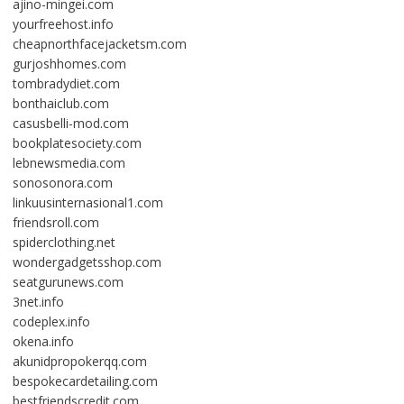
ajino-mingei.com
yourfreehost.info
cheapnorthfacejacketsm.com
gurjoshhomes.com
tombradydiet.com
bonthaiclub.com
casusbelli-mod.com
bookplatesociety.com
lebnewsmedia.com
sonosonora.com
linkuusinternasional1.com
friendsroll.com
spiderclothing.net
wondergadgetsshop.com
seatgurunews.com
3net.info
codeplex.info
okena.info
akunidpropokerqq.com
bespokecardetailing.com
bestfriendscredit.com