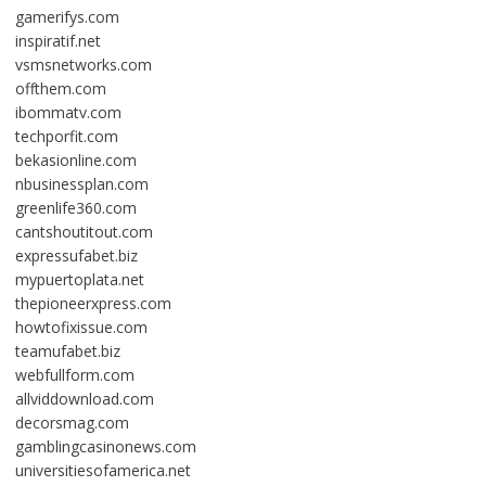
gamerifys.com
inspiratif.net
vsmsnetworks.com
offthem.com
ibommatv.com
techporfit.com
bekasionline.com
nbusinessplan.com
greenlife360.com
cantshoutitout.com
expressufabet.biz
mypuertoplata.net
thepioneerxpress.com
howtofixissue.com
teamufabet.biz
webfullform.com
allviddownload.com
decorsmag.com
gamblingcasinonews.com
universitiesofamerica.net