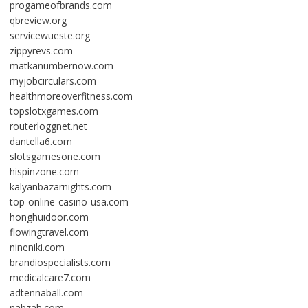
progameofbrands.com
qbreview.org
servicewueste.org
zippyrevs.com
matkanumbernow.com
myjobcirculars.com
healthmoreoverfitness.com
topslotxgames.com
routerloggnet.net
dantella6.com
slotsgamesone.com
hispinzone.com
kalyanbazarnights.com
top-online-casino-usa.com
honghuidoor.com
flowingtravel.com
nineniki.com
brandiospecialists.com
medicalcare7.com
adtennaball.com
nabzah.com