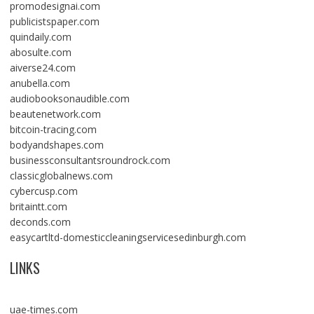
promodesignai.com
publicistspaper.com
quindaily.com
abosulte.com
aiverse24.com
anubella.com
audiobooksonaudible.com
beautenetwork.com
bitcoin-tracing.com
bodyandshapes.com
businessconsultantsroundrock.com
classicglobalnews.com
cybercusp.com
britaintt.com
deconds.com
easycartltd-domesticcleaningservicesedinburgh.com
LINKS
uae-times.com