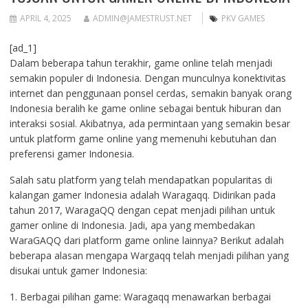
APRIL 4, 2025
ADMIN@JAMESTRUST.NET
PKV GAMES
[ad_1]
Dalam beberapa tahun terakhir, game online telah menjadi
semakin populer di Indonesia. Dengan munculnya konektivitas
internet dan penggunaan ponsel cerdas, semakin banyak orang
Indonesia beralih ke game online sebagai bentuk hiburan dan
interaksi sosial. Akibatnya, ada permintaan yang semakin besar
untuk platform game online yang memenuhi kebutuhan dan
preferensi gamer Indonesia.
Salah satu platform yang telah mendapatkan popularitas di
kalangan gamer Indonesia adalah Waragaqq. Didirikan pada
tahun 2017, WaragaQQ dengan cepat menjadi pilihan untuk
gamer online di Indonesia. Jadi, apa yang membedakan
WaraGAQQ dari platform game online lainnya? Berikut adalah
beberapa alasan mengapa Wargaqq telah menjadi pilihan yang
disukai untuk gamer Indonesia:
1. Berbagai pilihan game: Waragaqq menawarkan berbagai