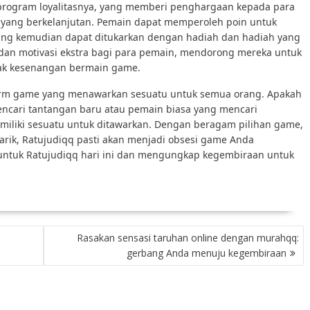
h program loyalitasnya, yang memberi penghargaan kepada para
yang berkelanjutan. Pemain dapat memperoleh poin untuk
ang kemudian dapat ditukarkan dengan hadiah dan hadiah yang
dan motivasi ekstra bagi para pemain, mendorong mereka untuk
yak kesenangan bermain game.
form game yang menawarkan sesuatu untuk semua orang. Apakah
cari tantangan baru atau pemain biasa yang mencari
iliki sesuatu untuk ditawarkan. Dengan beragam pilihan game,
narik, Ratujudiqq pasti akan menjadi obsesi game Anda
untuk Ratujudiqq hari ini dan mengungkap kegembiraan untuk
Rasakan sensasi taruhan online dengan murahqq:
gerbang Anda menuju kegembiraan