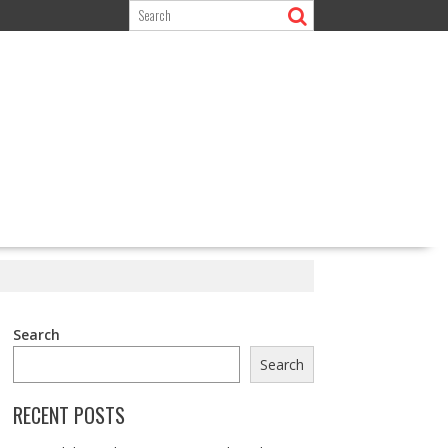
Search
Search
RECENT POSTS