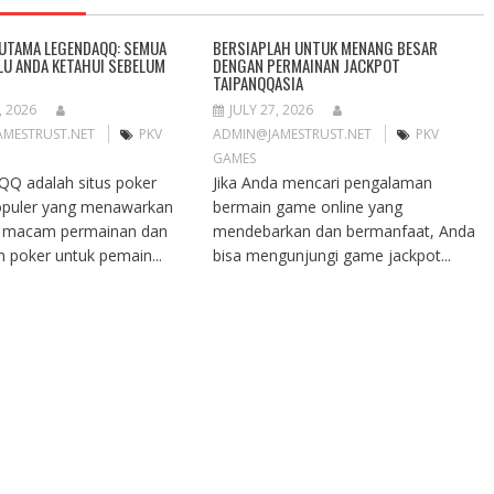
UTAMA LEGENDAQQ: SEMUA
BERSIAPLAH UNTUK MENANG BESAR
LU ANDA KETAHUI SEBELUM
DENGAN PERMAINAN JACKPOT
TAIPANQQASIA
, 2026
JULY 27, 2026
MESTRUST.NET
PKV
ADMIN@JAMESTRUST.NET
PKV
GAMES
Q adalah situs poker
Jika Anda mencari pengalaman
opuler yang menawarkan
bermain game online yang
i macam permainan dan
mendebarkan dan bermanfaat, Anda
 poker untuk pemain...
bisa mengunjungi game jackpot...