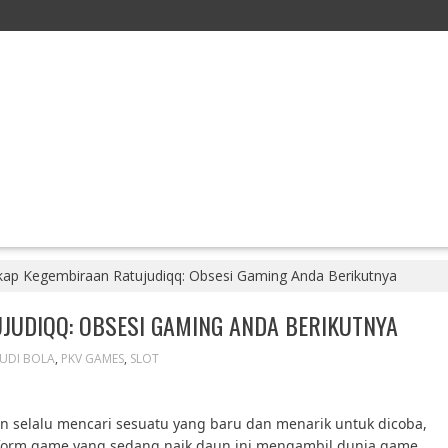
p Kegembiraan Ratujudiqq: Obsesi Gaming Anda Berikutnya
UDIQQ: OBSESI GAMING ANDA BERIKUTNYA
JUDI BOLA
,
PKV GAMES
,
SLOT
 selalu mencari sesuatu yang baru dan menarik untuk dicoba,
Platform game yang sedang naik daun ini mengambil dunia game