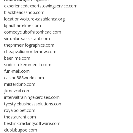
experiencedexpertstowingservice.com
blackheadsshop.com
location-voiture-casablanca.org
kpaulbartelme.com
comedyclubofhiltonhead.com
virtualartsassistant.com
theprimeinfographics.com
cheapvaliumordernow.com
beenime.com
sodecia-kemmerich.com
fun-mak.com
casino888world.com
misterdbnb.com
jkmezcal.com
intervaltrainingexercises.com
tyestylebusinesssolutions.com
royalpoipet.com
thestaurant.com
bestlinktrackingsoftware.com
clublubupoo.com