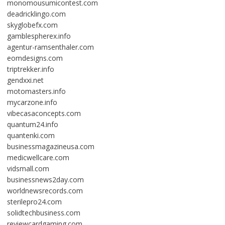
monomousumicontest.com
deadricklingo.com
skyglobefx.com
gamblespherex.info
agentur-ramsenthaler.com
eomdesigns.com
triptrekker.info
gendxxi.net
motomasters.info
mycarzone.info
vibecasaconcepts.com
quantum24.info
quantenki.com
businessmagazineusa.com
medicwellcare.com
vidsmall.com
businessnews2day.com
worldnewsrecords.com
sterilepro24.com
solidtechbusiness.com
reviewcardgaming.com