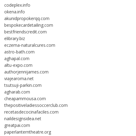
codeplex.info
okena.info
akunidpropokerqq.com
bespokecardetailing.com
bestfriendscredit.com
elibrary.biz
eczema-naturalcures.com
astro-bath.com
aghapal.com
altu-expo.com
authorjennijames.com
viajearoma.net
tsutsuji-parkin.com
agharab.com
cheapammousa.com
thepositiveladiessoccerclub.com
recetasdecocinafaciles.com
naildesignsidea.net
greatpai.com
paperlanterntheatre.org