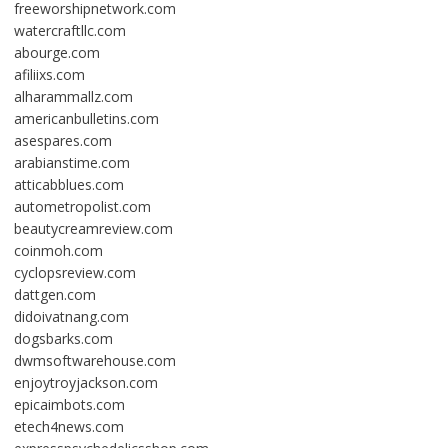
freeworshipnetwork.com
watercraftllc.com
abourge.com
afiliixs.com
alharammallz.com
americanbulletins.com
asespares.com
arabianstime.com
atticabblues.com
autometropolist.com
beautycreamreview.com
coinmoh.com
cyclopsreview.com
dattgen.com
didoivatnang.com
dogsbarks.com
dwmsoftwarehouse.com
enjoytroyjackson.com
epicaimbots.com
etech4news.com