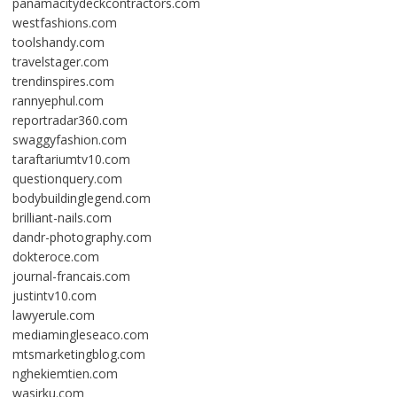
panamacitydeckcontractors.com
westfashions.com
toolshandy.com
travelstager.com
trendinspires.com
rannyephul.com
reportradar360.com
swaggyfashion.com
taraftariumtv10.com
questionquery.com
bodybuildinglegend.com
brilliant-nails.com
dandr-photography.com
dokteroce.com
journal-francais.com
justintv10.com
lawyerule.com
mediamingleseaco.com
mtsmarketingblog.com
nghekiemtien.com
wasirku.com