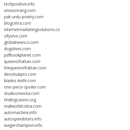
techpositive.info
unseonrang.com
pak-urdu-poetry.com
blogcetra.com
internetmarketingsolutions.co
ollystvs.com
globalnewscx.com
dogslives.com
pdfbookplanet.com
queenofrattan.com
thequeenofrattan.com
denohubpro.com
blades-knife.com
one-piece-spoiler.com
studiooneiota.com
findingcasino.org
realworldcobra.com
automachine.info
autospeedsters.info
wagerchampion.info