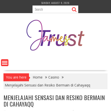
Skip
SUNDAY, AUGUST 9, 2026
to
content
You are here
Home
Casino
Menjelajahi Sensasi dan Resiko Bermain di Cahayaqq
MENJELAJAHI SENSASI DAN RESIKO BERMAIN
DI CAHAYAQQ