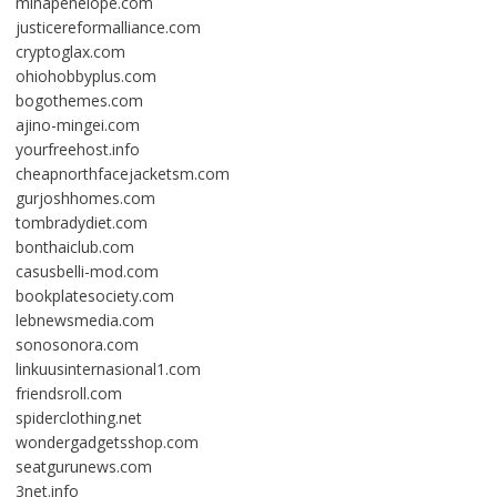
minapenelope.com
justicereformalliance.com
cryptoglax.com
ohiohobbyplus.com
bogothemes.com
ajino-mingei.com
yourfreehost.info
cheapnorthfacejacketsm.com
gurjoshhomes.com
tombradydiet.com
bonthaiclub.com
casusbelli-mod.com
bookplatesociety.com
lebnewsmedia.com
sonosonora.com
linkuusinternasional1.com
friendsroll.com
spiderclothing.net
wondergadgetsshop.com
seatgurunews.com
3net.info