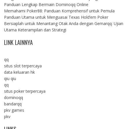
Panduan Lengkap Bermain Dominoqq Online
Memahami Poker88: Panduan Komprehensif untuk Pemula
Panduan Utama untuk Menguasai Texas Hold’em Poker
Bersiaplah untuk Menantang Otak Anda dengan Gemarqq: Ujian
Utama Keterampilan dan Strategi
LINK LAINNYA
qq
situs slot terpercaya
data keluaran hk
qiu qiu
qq
situs poker terpercaya
dominoqq
bandarqq
pkv games
pkv