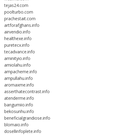
tejas24.com
poolturbo.com
prachestait.com
artforafghans.info
airvendio.info
healthexe.info
puretecx.info
tecadvance.info
aminityio.info
amiolahu.info
ampacheme.info
ampullahu.info
aromaxme.info
asserthatecontrast.info
atenderme.info
bangumiio.info
bekosunhu.info
beneficialgrandiose.info
blomaio.info
dosellinfoplete.info