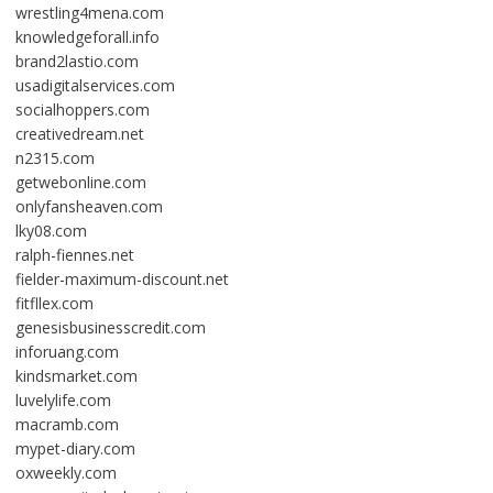
wrestling4mena.com
knowledgeforall.info
brand2lastio.com
usadigitalservices.com
socialhoppers.com
creativedream.net
n2315.com
getwebonline.com
onlyfansheaven.com
lky08.com
ralph-fiennes.net
fielder-maximum-discount.net
fitfllex.com
genesisbusinesscredit.com
inforuang.com
kindsmarket.com
luvelylife.com
macramb.com
mypet-diary.com
oxweekly.com