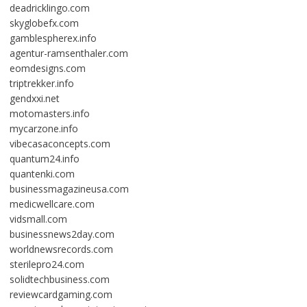
deadricklingo.com
skyglobefx.com
gamblespherex.info
agentur-ramsenthaler.com
eomdesigns.com
triptrekker.info
gendxxi.net
motomasters.info
mycarzone.info
vibecasaconcepts.com
quantum24.info
quantenki.com
businessmagazineusa.com
medicwellcare.com
vidsmall.com
businessnews2day.com
worldnewsrecords.com
sterilepro24.com
solidtechbusiness.com
reviewcardgaming.com