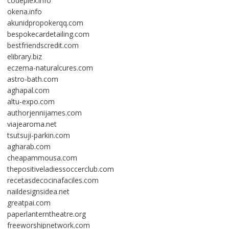
codeplex.info
okena.info
akunidpropokerqq.com
bespokecardetailing.com
bestfriendscredit.com
elibrary.biz
eczema-naturalcures.com
astro-bath.com
aghapal.com
altu-expo.com
authorjennijames.com
viajearoma.net
tsutsuji-parkin.com
agharab.com
cheapammousa.com
thepositiveladiessoccerclub.com
recetasdecocinafaciles.com
naildesignsidea.net
greatpai.com
paperlanterntheatre.org
freeworshipnetwork.com