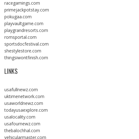
racegamings.com
primejackpotstay.com
pokugaa.com
playvaultgame.com
playgrandresorts.com
romsportal.com
sportsdocfestival.com
shestylestore.com
thingsiwontfinish.com
LINKS
usafullnewz.com
uktimenetwork.com
usaworldnewz.com
todayusaexplore.com
usalocality.com
usafournewz.com
thebalochhal.com
vehicularmaster.com