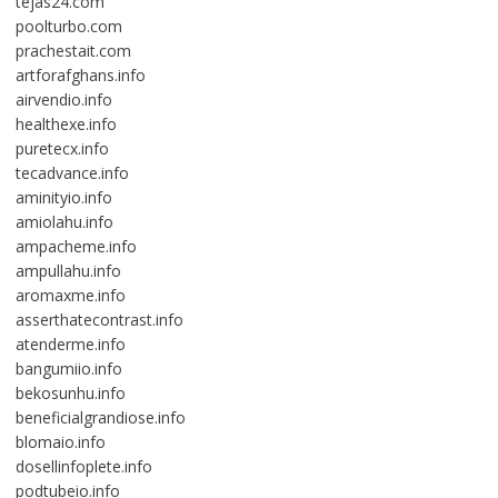
tejas24.com
poolturbo.com
prachestait.com
artforafghans.info
airvendio.info
healthexe.info
puretecx.info
tecadvance.info
aminityio.info
amiolahu.info
ampacheme.info
ampullahu.info
aromaxme.info
asserthatecontrast.info
atenderme.info
bangumiio.info
bekosunhu.info
beneficialgrandiose.info
blomaio.info
dosellinfoplete.info
podtubeio.info