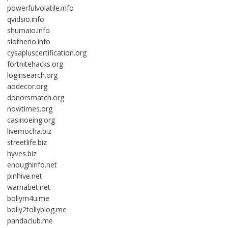
powerfulvolatile.info
qvidsio.info
shumaio.info
slotherio.info
cysapluscertification.org
fortnitehacks.org
loginsearch.org
aodecor.org
donorsmatch.org
nowtimes.org
casinoeing.org
livemocha.biz
streetlife.biz
hyves.biz
enoughinfo.net
pinhive.net
warnabet.net
bollym4u.me
bolly2tollyblog.me
pandaclub.me