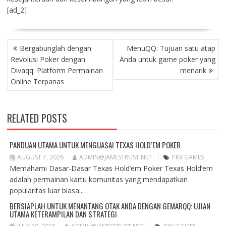
[ad_2]
POST
Bergabunglah dengan
MenuQQ: Tujuan satu atap
NAVIGATION
Revolusi Poker dengan
Anda untuk game poker yang
Divaqq: Platform Permainan
menarik
Online Terpanas
RELATED POSTS
PANDUAN UTAMA UNTUK MENGUASAI TEXAS HOLD’EM POKER
AUGUST 7, 2026
ADMIN@JAMESTRUST.NET
PKV GAMES
Memahami Dasar-Dasar Texas Hold’em Poker Texas Hold’em
adalah permainan kartu komunitas yang mendapatkan
popularitas luar biasa...
BERSIAPLAH UNTUK MENANTANG OTAK ANDA DENGAN GEMARQQ: UJIAN
UTAMA KETERAMPILAN DAN STRATEGI