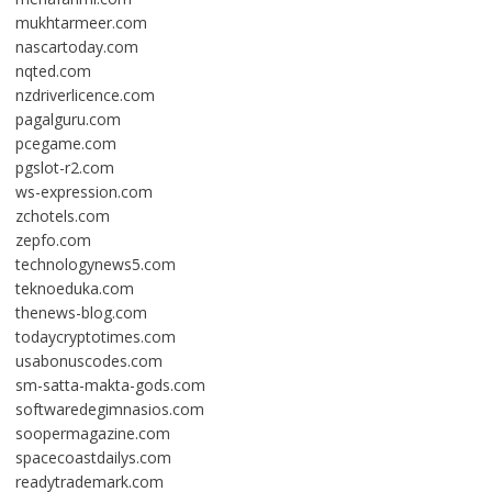
mukhtarmeer.com
nascartoday.com
nqted.com
nzdriverlicence.com
pagalguru.com
pcegame.com
pgslot-r2.com
ws-expression.com
zchotels.com
zepfo.com
technologynews5.com
teknoeduka.com
thenews-blog.com
todaycryptotimes.com
usabonuscodes.com
sm-satta-makta-gods.com
softwaredegimnasios.com
soopermagazine.com
spacecoastdailys.com
readytrademark.com