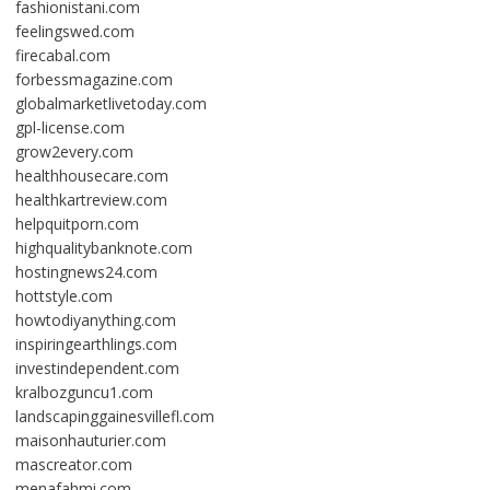
fashionistani.com
feelingswed.com
firecabal.com
forbessmagazine.com
globalmarketlivetoday.com
gpl-license.com
grow2every.com
healthhousecare.com
healthkartreview.com
helpquitporn.com
highqualitybanknote.com
hostingnews24.com
hottstyle.com
howtodiyanything.com
inspiringearthlings.com
investindependent.com
kralbozguncu1.com
landscapinggainesvillefl.com
maisonhauturier.com
mascreator.com
menafahmi.com