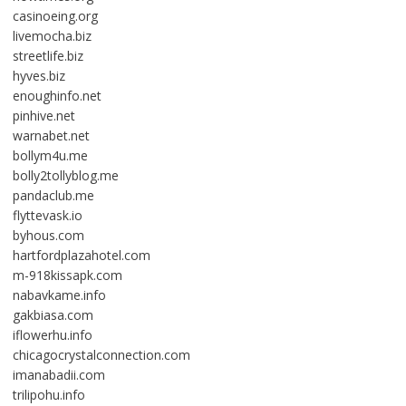
casinoeing.org
livemocha.biz
streetlife.biz
hyves.biz
enoughinfo.net
pinhive.net
warnabet.net
bollym4u.me
bolly2tollyblog.me
pandaclub.me
flyttevask.io
byhous.com
hartfordplazahotel.com
m-918kissapk.com
nabavkame.info
gakbiasa.com
iflowerhu.info
chicagocrystalconnection.com
imanabadii.com
trilipohu.info