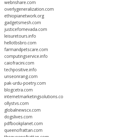
webnshare.com
overlygeneralization.com
ethiopianetwork.org
gadgetsmesh.com
justicefornevada.com
leisuretours.info
hellotbsbro.com
farmandpetscare.com
computingservice.info
caiofracini.com
techpositive.info
unseonrang.com
pak-urdu-poetry.com
blogcetra.com
internetmarketingsolutions.co
ollystvs.com
globalnewscx.com
dogslives.com
pdfbookplanet.com
queenofrattan.com
thequeenofrattan.com