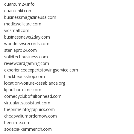
quantum24.info
quantenki.com
businessmagazineusa.com
medicwellcare.com
vidsmall.com
businessnews2day.com
worldnewsrecords.com
sterilepro24.com
solidtechbusiness.com
reviewcardgaming.com
experiencedexpertstowingservice.com
blackheadsshop.com
location-voiture-casablanca.org
kpaulbartelme.com
comedyclubofhiltonhead.com
virtualartsassistant.com
theprimeinfographics.com
cheapvaliumordernow.com
beenime.com
sodecia-kemmerich.com