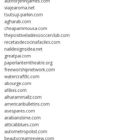
authorjennijames.com
viajearoma.net
tsutsuji-parkin.com
agharab.com
cheapammousa.com
thepositiveladiessoccerclub.com
recetasdecocinafaciles.com
naildesignsidea.net
greatpai.com
paperlanterntheatre.org
freeworshipnetwork.com
watercraftllc.com
abourge.com
afiliixs.com
alharammallz.com
americanbulletins.com
asespares.com
arabianstime.com
atticabblues.com
autometropolist.com
beautycreamreview.com