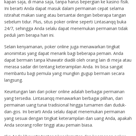
kapan saja, di mana saja, tanpa harus bepergian ke kasino fisik.
Ini berarti Anda dapat masuk dalam permainan cepat selama
istirahat makan siang atau bersantai dengan beberapa tangan
sebelum tidur. Plus, situs poker online seperti Lintasanqq buka
24/7, sehingga Anda selalu dapat menemukan permainan tidak
peduli jam berapa hari ini.
Selain kenyamanan, poker online juga menawarkan tingkat
anonimitas yang dapat menarik bagi beberapa pemain. Anda
dapat bermain tanpa khawatir diadili oleh orang lain di meja atau
merasa sadar diri tentang keterampilan Anda. Ini bisa sangat
membantu bagi pemula yang mungkin gugup bermain secara
langsung.
Keuntungan lain dari poker online adalah berbagai permainan
yang tersedia. Lintasanqq menawarkan berbagai pilihan, dari
permainan uang tunai tradisional hingga turnamen dan duduk-
dan-gos. Ini berarti Anda selalu dapat menemukan permainan
yang sesuai dengan tingkat keterampilan dan uang Anda, apakah
Anda seorang roller tinggi atau pemain biasa.