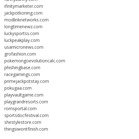
ifinitymarketer.com
jackpotkoning.com
modlinknetworks.com
longtimenewz.com
luckysportss.com
luckpeakplay.com
usamicronews.com
grofashion.com
pokemongoevolutioncalc.com
phishingbase.com
racegamings.com
primejackpotstay.com
pokugaa.com
playvaultgame.com
playgrandresorts.com
romsportal.com
sportsdocfestival.com
shestylestore.com
thingsiwontfinish.com