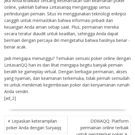
Jika Anda khawatir tentang keselamatan dan keamanan poker
online, yakinlah bahwa Lintasanqq menganggap serius
perlindungan pemain. Situs ini menggunakan teknologi enkripsi
canggih untuk memastikan bahwa informasi pribadi dan
keuangan Anda aman setiap saat. Plus, permainan mereka
secara teratur diaudit untuk keadilan, sehingga Anda dapat
bermain dengan percaya diri mengetahui bahwa hasilnya benar -
benar acak.
Jadi mengapa menunggu? Temukan sensasi poker online dengan
LintasanQQ hari ini dan lihat mengapa begitu banyak pemain
beralih ke gameplay virtual. Dengan berbagai permainan, akses
yang nyaman, dan keamanan terkemuka, tidak pernah semudah
ini untuk menikmati kegembiraan poker dari kenyamanan rumah
Anda sendiri.
[ad_2]
POST
Lepaskan keterampilan
DEWAQQ: Platform
NAVIGATION
poker Anda dengan Suryaqq
permainan online terbaik
untuk penggemar poker