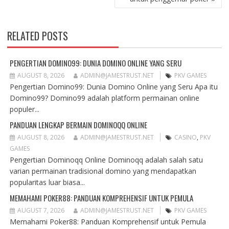
RELATED POSTS
PENGERTIAN DOMINO99: DUNIA DOMINO ONLINE YANG SERU
AUGUST 8, 2026
ADMIN@JAMESTRUST.NET
PKV GAMES
Pengertian Domino99: Dunia Domino Online yang Seru Apa itu
Domino99? Domino99 adalah platform permainan online
populer...
PANDUAN LENGKAP BERMAIN DOMINOQQ ONLINE
AUGUST 8, 2026
ADMIN@JAMESTRUST.NET
CASINO
,
PKV
GAMES
Pengertian Dominoqq Online Dominoqq adalah salah satu
varian permainan tradisional domino yang mendapatkan
popularitas luar biasa...
MEMAHAMI POKER88: PANDUAN KOMPREHENSIF UNTUK PEMULA
AUGUST 7, 2026
ADMIN@JAMESTRUST.NET
PKV GAMES
Memahami Poker88: Panduan Komprehensif untuk Pemula