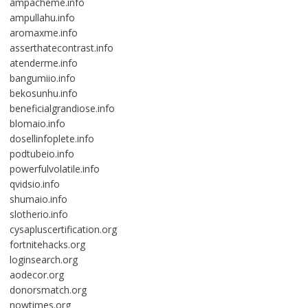
ampacheme.info
ampullahu.info
aromaxme.info
asserthatecontrast.info
atenderme.info
bangumiio.info
bekosunhu.info
beneficialgrandiose.info
blomaio.info
dosellinfoplete.info
podtubeio.info
powerfulvolatile.info
qvidsio.info
shumaio.info
slotherio.info
cysapluscertification.org
fortnitehacks.org
loginsearch.org
aodecor.org
donorsmatch.org
nowtimes.org