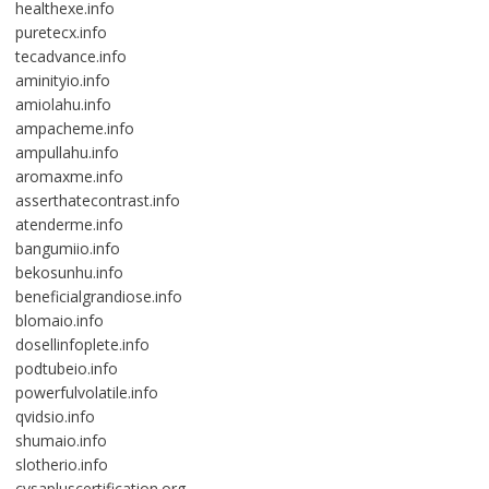
healthexe.info
puretecx.info
tecadvance.info
aminityio.info
amiolahu.info
ampacheme.info
ampullahu.info
aromaxme.info
asserthatecontrast.info
atenderme.info
bangumiio.info
bekosunhu.info
beneficialgrandiose.info
blomaio.info
dosellinfoplete.info
podtubeio.info
powerfulvolatile.info
qvidsio.info
shumaio.info
slotherio.info
cysapluscertification.org