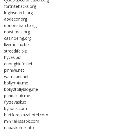
fortnitehacks.org
loginsearch.org
aodecor.org
donorsmatch.org
nowtimes.org
casinoeing.org
livemocha.biz
streetlife.biz
hyves.biz
enoughinfo.net
pinhive.net
warnabet.net
bollym4u.me
bolly2tollyblog.me
pandaclub.me
flyttevask.io
byhous.com
hartfordplazahotel.com
m-918kissapk.com
nabavkame.info