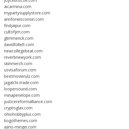
joycebriscoe.com
aicarmina.com
mypartysupplystore.com
annforwisconsin.com
findjaipur.com
cultofjim.com
glimmerick.com
davidfollett.com
newcollegebeat.com
reverbnewyork.com
skinmerch.com
usvisaforum.com
bestmovierulz.com
jagalchi-trade.com
loopersound.com
minapenelope.com
justicereformalliance.com
cryptoglax.com
ohiohobbyplus.com
bogothemes.com
ajino-mingei.com