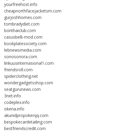
yourfreehost.info
cheapnorthfacejacketsm.com
gurjoshhomes.com
tombradydiet.com
bonthaiclub.com
casusbelli-mod.com
bookplatesociety.com
lebnewsmedia.com
sonosonora.com
linkuusinternasional1.com
friendsroll.com
spiderclothing.net
wondergadgetsshop.com
seatgurunews.com
3net.info
codeplex.info
okena.info
akunidpropokerqq.com
bespokecardetailing.com
bestfriendscredit.com