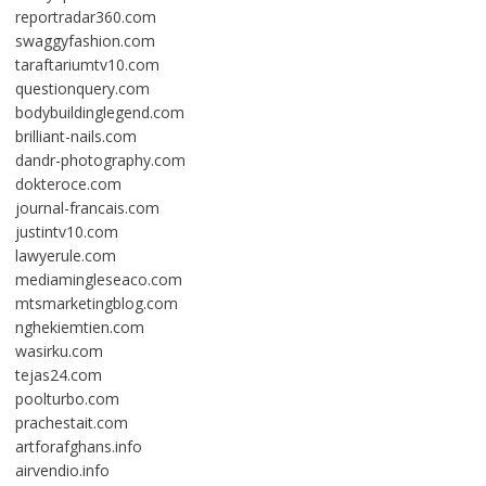
reportradar360.com
swaggyfashion.com
taraftariumtv10.com
questionquery.com
bodybuildinglegend.com
brilliant-nails.com
dandr-photography.com
dokteroce.com
journal-francais.com
justintv10.com
lawyerule.com
mediamingleseaco.com
mtsmarketingblog.com
nghekiemtien.com
wasirku.com
tejas24.com
poolturbo.com
prachestait.com
artforafghans.info
airvendio.info