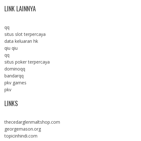
LINK LAINNYA
qq
situs slot terpercaya
data keluaran hk
qiu qiu
qq
situs poker terpercaya
dominoqq
bandarqq
pkv games
pkv
LINKS
thecedarglenmaltshop.com
georgemason.org
topicinhindi.com