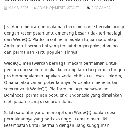
MAY 8, 2025
ADMIN@JAMESTRUST.NET
PKV GAMES
Jika Anda mencari pengalaman bermain game berisiko tinggi
dengan kesempatan untuk menang besar, tidak terlihat lagi
dari WedeQQ. Platform online ini adalah tujuan satu atap
Anda untuk semua hal yang terkait dengan poker, domino,
dan permainan kartu populer lainnya.
WedeQQ menawarkan berbagai macam permainan untuk
pemain dari semua tingkat keterampilan, dari pemula hingga
pro berpengalaman. Apakah Anda lebih suka Texas Hold’em,
Omaha, atau varian poker lainnya, Anda akan menemukan
semuanya di WedeQQ. Platform ini juga menawarkan
Dominoes, permainan populer di Indonesia yang dimainkan
oleh jutaan orang di seluruh dunia.
Salah satu fitur yang menonjol dari WedeQQ adalah opsi
permainannya yang berisiko tinggi. Pemain memiliki
kesempatan untuk bermain dengan uang sungguhan,