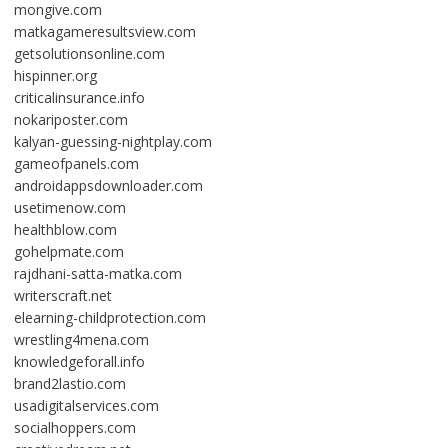
mongive.com
matkagameresultsview.com
getsolutionsonline.com
hispinner.org
criticalinsurance.info
nokariposter.com
kalyan-guessing-nightplay.com
gameofpanels.com
androidappsdownloader.com
usetimenow.com
healthblow.com
gohelpmate.com
rajdhani-satta-matka.com
writerscraft.net
elearning-childprotection.com
wrestling4mena.com
knowledgeforall.info
brand2lastio.com
usadigitalservices.com
socialhoppers.com