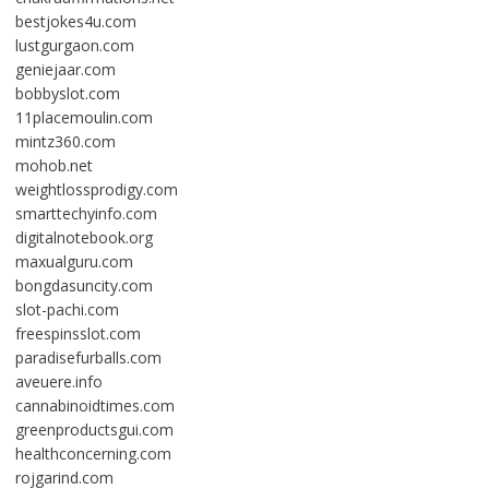
bestjokes4u.com
lustgurgaon.com
geniejaar.com
bobbyslot.com
11placemoulin.com
mintz360.com
mohob.net
weightlossprodigy.com
smarttechyinfo.com
digitalnotebook.org
maxualguru.com
bongdasuncity.com
slot-pachi.com
freespinsslot.com
paradisefurballs.com
aveuere.info
cannabinoidtimes.com
greenproductsgui.com
healthconcerning.com
rojgarind.com