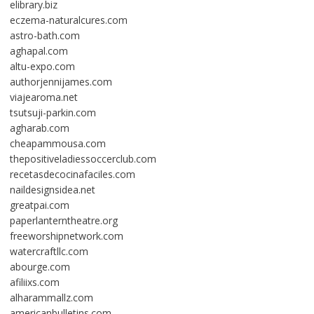
elibrary.biz
eczema-naturalcures.com
astro-bath.com
aghapal.com
altu-expo.com
authorjennijames.com
viajearoma.net
tsutsuji-parkin.com
agharab.com
cheapammousa.com
thepositiveladiessoccerclub.com
recetasdecocinafaciles.com
naildesignsidea.net
greatpai.com
paperlanterntheatre.org
freeworshipnetwork.com
watercraftllc.com
abourge.com
afiliixs.com
alharammallz.com
americanbulletins.com