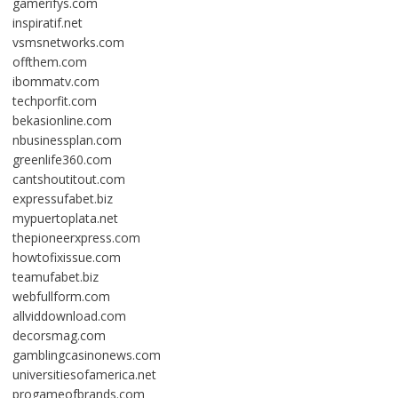
gamerifys.com
inspiratif.net
vsmsnetworks.com
offthem.com
ibommatv.com
techporfit.com
bekasionline.com
nbusinessplan.com
greenlife360.com
cantshoutitout.com
expressufabet.biz
mypuertoplata.net
thepioneerxpress.com
howtofixissue.com
teamufabet.biz
webfullform.com
allviddownload.com
decorsmag.com
gamblingcasinonews.com
universitiesofamerica.net
progameofbrands.com