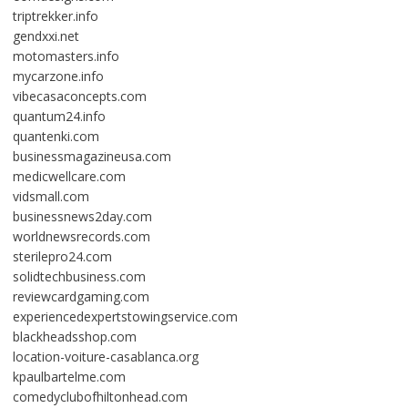
triptrekker.info
gendxxi.net
motomasters.info
mycarzone.info
vibecasaconcepts.com
quantum24.info
quantenki.com
businessmagazineusa.com
medicwellcare.com
vidsmall.com
businessnews2day.com
worldnewsrecords.com
sterilepro24.com
solidtechbusiness.com
reviewcardgaming.com
experiencedexpertstowingservice.com
blackheadsshop.com
location-voiture-casablanca.org
kpaulbartelme.com
comedyclubofhiltonhead.com