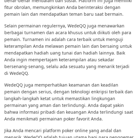
benar-benar mendalam dan sosial. Platform ini juga memiliki
fitur obrolan, memungkinkan Anda berinteraksi dengan
pemain lain dan mendapatkan teman baru saat bermain.
Selain permainan regulernya, WedeQQ juga menawarkan
berbagai turnamen dan acara khusus untuk diikuti oleh para
pemain. Turnamen ini adalah cara terbaik untuk menguji
keterampilan Anda melawan pemain lain dan bersaing untuk
mendapatkan hadiah uang tunai dan hadiah lainnya. Baik
Anda ingin mempertajam keterampilan atau sekadar
bersenang-senang, selalu ada sesuatu yang menarik terjadi
di WedeQQ.
WedeQQ juga memperhatikan keamanan dan keadilan
pemain dengan serius, dengan teknologi enkripsi terbaik dan
langkah-langkah ketat untuk memastikan lingkungan
permainan yang aman dan terlindungi. Anda dapat yakin
bahwa informasi pribadi dan keuangan Anda terlindungi saat
Anda menikmati permainan poker favorit Anda.
Jika Anda mencari platform poker online yang andal dan
menarik, WedeQQ adalah tujuan utama bagi para penggemar