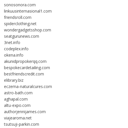
sonosonora.com
linkuusinternasional1.com
friendsroll.com
spiderclothing.net
wondergadgetsshop.com
seatgurunews.com
3net.info
codeplex.info
okena.info
akunidpropokerqq.com
bespokecardetailing.com
bestfriendscredit.com
elibrary.biz
eczema-naturalcures.com
astro-bath.com
aghapal.com
altu-expo.com
authorjennijames.com
viajearoma.net
tsutsuji-parkin.com