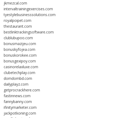
jkmezcal.com
intervaltrainingexercises.com
tyestylebusinesssolutions.com
royalpoipet.com
thestaurant.com
bestlinktrackingsoftware.com
clublubupoo.com
bonusmazijeu.com
bonuskyfojea.com
bonuskorokee.com
bonusgexipoy.com
casinorelaxluxe.com
clubetechplay.com
domdombd.com
dailyplayz.com
getprocrackhere.com
fastinnews.com
fannybanny.com
ifinitymarketer.com
jackpotkoning.com