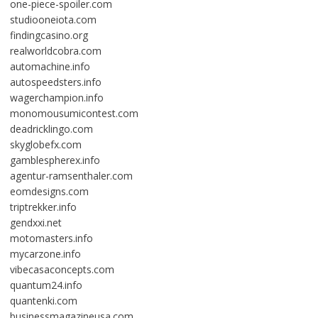
one-piece-spoiler.com
studiooneiota.com
findingcasino.org
realworldcobra.com
automachine.info
autospeedsters.info
wagerchampion.info
monomousumicontest.com
deadricklingo.com
skyglobefx.com
gamblespherex.info
agentur-ramsenthaler.com
eomdesigns.com
triptrekker.info
gendxxi.net
motomasters.info
mycarzone.info
vibecasaconcepts.com
quantum24.info
quantenki.com
businessmagazineusa.com