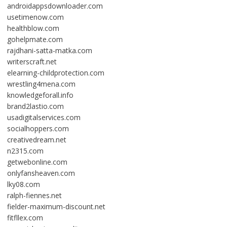
androidappsdownloader.com
usetimenow.com
healthblow.com
gohelpmate.com
rajdhani-satta-matka.com
writerscraft.net
elearning-childprotection.com
wrestling4mena.com
knowledgeforall.info
brand2lastio.com
usadigitalservices.com
socialhoppers.com
creativedream.net
n2315.com
getwebonline.com
onlyfansheaven.com
lky08.com
ralph-fiennes.net
fielder-maximum-discount.net
fitfllex.com