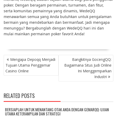
poker. Dengan beragam permainan, turnamen, dan fitur,
serta komunitas pemainnya yang dinamis, WedeQQ
menawarkan semua yang Anda butuhkan untuk pengalaman
bermain yang mendebarkan dan bermanfaat. Jadi mengapa
menunggu? Bergabunglah dengan WedeQQ hari ini dan
mulai mainkan permainan poker favorit Anda!
POST
Mengapa Depoqq Menjadi
Bangkitnya GocengQQ:
NAVIGATION
Tujuan Utama Penggemar
Bagaimana Situs Judi Online
Casino Online
Ini Menggemparkan
Industri
RELATED POSTS
BERSIAPLAH UNTUK MENANTANG OTAK ANDA DENGAN GEMARQQ: UJIAN
UTAMA KETERAMPILAN DAN STRATEGI