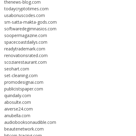
thenews-blog.com
todaycryptotimes.com
usabonuscodes.com
sm-satta-makta-gods.com
softwaredegimnasios.com
soopermagazine.com
spacecoastdailys.com
readytrademark.com
renovationsrated.com
scoziarestaurant.com
seohart.com
set-cleaning.com
promodesignai.com
publicistspaper.com
quindaily.com
abosulte.com
aiverse24.com
anubella.com
audiobooksonaudible.com
beautenetwork.com
bitcoin-tracing.com