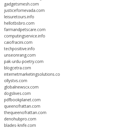
gadgetsmesh.com
justicefornevada.com
leisuretours.info
hellotbsbro.com
farmandpetscare.com
computingservice.info
caiofracini.com
techpositive.info
unseonrang.com
pak-urdu-poetry.com
blogcetra.com
internetmarketingsolutions.co
ollystvs.com
globalnewscx.com
dogslives.com
pdfbookplanet.com
queenofrattan.com
thequeenofrattan.com
denohubpro.com
blades-knife.com