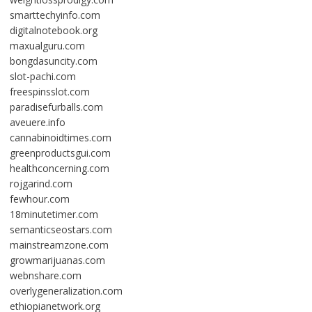
smarttechyinfo.com
digitalnotebook.org
maxualguru.com
bongdasuncity.com
slot-pachi.com
freespinsslot.com
paradisefurballs.com
aveuere.info
cannabinoidtimes.com
greenproductsgui.com
healthconcerning.com
rojgarind.com
fewhour.com
18minutetimer.com
semanticseostars.com
mainstreamzone.com
growmarijuanas.com
webnshare.com
overlygeneralization.com
ethiopianetwork.org