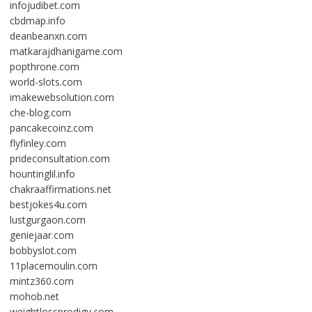
infojudibet.com
cbdmap.info
deanbeanxn.com
matkarajdhanigame.com
popthrone.com
world-slots.com
imakewebsolution.com
che-blog.com
pancakecoinz.com
flyfinley.com
prideconsultation.com
hountinglil.info
chakraaffirmations.net
bestjokes4u.com
lustgurgaon.com
geniejaar.com
bobbyslot.com
11placemoulin.com
mintz360.com
mohob.net
weightlossprodigy.com