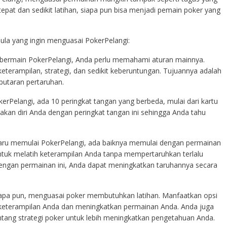
at dan sedikit latihan, siapa pun bisa menjadi pemain poker yang
ula yang ingin menguasai PokerPelangi:
 bermain PokerPelangi, Anda perlu memahami aturan mainnya.
eterampilan, strategi, dan sedikit keberuntungan. Tujuannya adalah
 putaran pertaruhan.
kerPelangi, ada 10 peringkat tangan yang berbeda, mulai dari kartu
sakan diri Anda dengan peringkat tangan ini sehingga Anda tahu
baru memulai PokerPelangi, ada baiknya memulai dengan permainan
tuk melatih keterampilan Anda tanpa mempertaruhkan terlalu
engan permainan ini, Anda dapat meningkatkan taruhannya secara
lan apa pun, menguasai poker membutuhkan latihan. Manfaatkan opsi
h keterampilan Anda dan meningkatkan permainan Anda. Anda juga
ang strategi poker untuk lebih meningkatkan pengetahuan Anda.