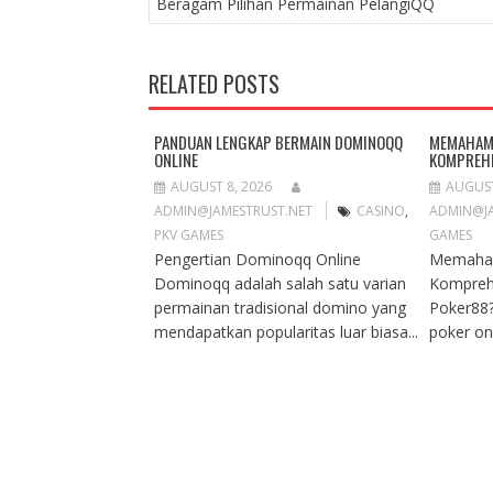
Beragam Pilihan Permainan PelangiQQ
RELATED POSTS
PANDUAN LENGKAP BERMAIN DOMINOQQ
MEMAHAMI
ONLINE
KOMPREHE
AUGUST 8, 2026
AUGUST
ADMIN@JAMESTRUST.NET
CASINO
,
ADMIN@JA
PKV GAMES
GAMES
Pengertian Dominoqq Online
Memaham
Dominoqq adalah salah satu varian
Komprehe
permainan tradisional domino yang
Poker88?
mendapatkan popularitas luar biasa...
poker onl