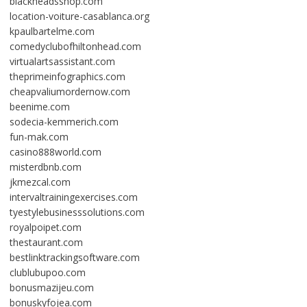
blackheadsshop.com
location-voiture-casablanca.org
kpaulbartelme.com
comedyclubofhiltonhead.com
virtualartsassistant.com
theprimeinfographics.com
cheapvaliumordernow.com
beenime.com
sodecia-kemmerich.com
fun-mak.com
casino888world.com
misterdbnb.com
jkmezcal.com
intervaltrainingexercises.com
tyestylebusinesssolutions.com
royalpoipet.com
thestaurant.com
bestlinktrackingsoftware.com
clublubupoo.com
bonusmazijeu.com
bonuskyfojea.com