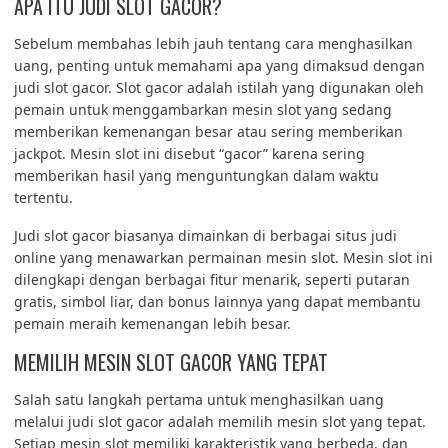
APA ITU JUDI SLOT GACOR?
Sebelum membahas lebih jauh tentang cara menghasilkan
uang, penting untuk memahami apa yang dimaksud dengan
judi slot gacor. Slot gacor adalah istilah yang digunakan oleh
pemain untuk menggambarkan mesin slot yang sedang
memberikan kemenangan besar atau sering memberikan
jackpot. Mesin slot ini disebut “gacor” karena sering
memberikan hasil yang menguntungkan dalam waktu
tertentu.
Judi slot gacor biasanya dimainkan di berbagai situs judi
online yang menawarkan permainan mesin slot. Mesin slot ini
dilengkapi dengan berbagai fitur menarik, seperti putaran
gratis, simbol liar, dan bonus lainnya yang dapat membantu
pemain meraih kemenangan lebih besar.
MEMILIH MESIN SLOT GACOR YANG TEPAT
Salah satu langkah pertama untuk menghasilkan uang
melalui judi slot gacor adalah memilih mesin slot yang tepat.
Setiap mesin slot memiliki karakteristik yang berbeda, dan