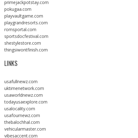
primejackpotstay.com
pokugaa.com
playvaultgame.com
playgrandresorts.com
romsportal.com
sportsdocfestival.com
shestylestore.com
thingsiwontfinish.com
LINKS
usafullnewz.com
uktimenetwork.com
usaworldnewz.com
todayusaexplore.com
usalocality.com
usafournewz.com
thebalochhal.com
vehicularmaster.com
vibesaccent.com