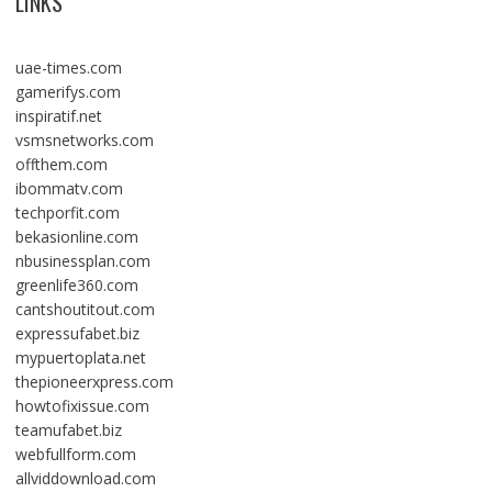
LINKS
uae-times.com
gamerifys.com
inspiratif.net
vsmsnetworks.com
offthem.com
ibommatv.com
techporfit.com
bekasionline.com
nbusinessplan.com
greenlife360.com
cantshoutitout.com
expressufabet.biz
mypuertoplata.net
thepioneerxpress.com
howtofixissue.com
teamufabet.biz
webfullform.com
allviddownload.com