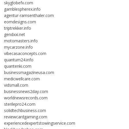
skyglobefx.com
gamblespherex.info
agentur-ramsenthaler.com
eomdesigns.com
triptrekker.info
gendxxi.net
motomasters.info
mycarzone.info
vibecasaconcepts.com
quantum24.info
quantenki.com
businessmagazineusa.com
medicwellcare.com
vidsmall.com
businessnews2day.com
worldnewsrecords.com
sterilepro24.com
solidtechbusiness.com
reviewcardgaming.com
experiencedexpertstowingservice.com