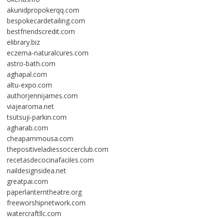
akunidpropokerqq.com
bespokecardetailing.com
bestfriendscredit.com
elibrary.biz
eczema-naturalcures.com
astro-bath.com
aghapal.com
altu-expo.com
authorjennijames.com
viajearoma.net
tsutsuji-parkin.com
agharab.com
cheapammousa.com
thepositiveladiessoccerclub.com
recetasdecocinafaciles.com
naildesignsidea.net
greatpai.com
paperlanterntheatre.org
freeworshipnetwork.com
watercraftllc.com