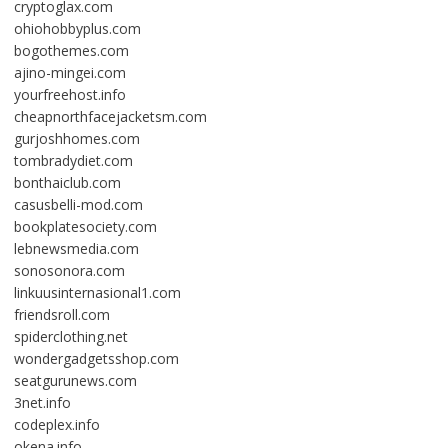
cryptoglax.com
ohiohobbyplus.com
bogothemes.com
ajino-mingei.com
yourfreehost.info
cheapnorthfacejacketsm.com
gurjoshhomes.com
tombradydiet.com
bonthaiclub.com
casusbelli-mod.com
bookplatesociety.com
lebnewsmedia.com
sonosonora.com
linkuusinternasional1.com
friendsroll.com
spiderclothing.net
wondergadgetsshop.com
seatgurunews.com
3net.info
codeplex.info
okena.info