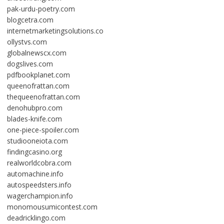
pak-urdu-poetry.com
blogcetra.com
internetmarketingsolutions.co
ollystvs.com
globalnewscx.com
dogslives.com
pdfbookplanet.com
queenofrattan.com
thequeenofrattan.com
denohubpro.com
blades-knife.com
one-piece-spoiler.com
studiooneiota.com
findingcasino.org
realworldcobra.com
automachine.info
autospeedsters.info
wagerchampion.info
monomousumicontest.com
deadricklingo.com